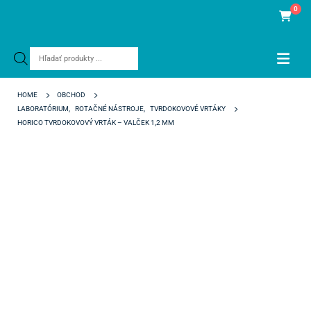
0
Products
search
HOME
OBCHOD
LABORATÓRIUM
,
ROTAČNÉ NÁSTROJE
,
TVRDOKOVOVÉ VRTÁKY
HORICO TVRDOKOVOVÝ VRTÁK – VALČEK 1,2 MM