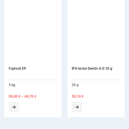
Fujirock EP
IPS inLine Dentin A-D 20 g
5 kg
20 g
55,00
€
–
60,70
€
35,10
€