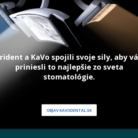
35,10
€
–
43,80
€
92,30
€
T
ZOBRAZIŤ PRODUKT
PRID
rident a KaVo spojili svoje sily, aby 
priniesli to najlepšie zo sveta
stomatológie.
NÍCKA ZÓNA
PODPORA
 / Registrácia
Doprava a platba
OBJAV KAVODENTAL.SK
dnávky
Reklamácie
produkty
Servis
 heslo
 podmienky