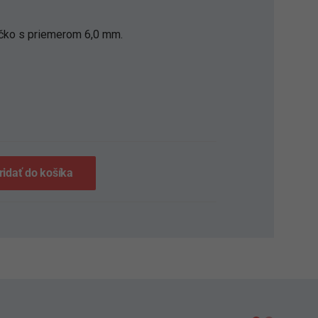
íčko s priemerom 6,0 mm.
S
ridať do košíka