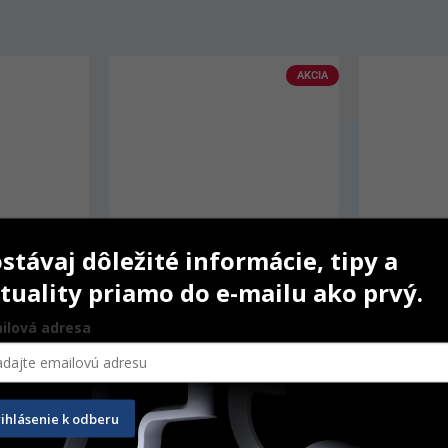
AKCIA
stávaj dôležité informácie, tipy a
tuality priamo do e-mailu ako prvý.
ilová adresa
eep 
IPS inLine Transpa 20 g
Vitaplex 2
rihlásenie k odberu
20 g
6 ks