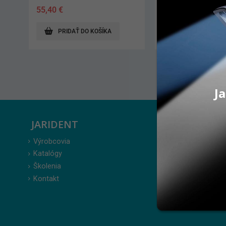
58,40
€
77,20
€
ZOBRAZIŤ PRODUKT
ZOBRAZIŤ PRODUK
Ja
JARIDENT
ZÁKAZ
Výrobcovia
Prihlásenie
Katalógy
Moje obje
Školenia
Obľúbené 
Kontakt
Zabudnuté
Obchodné