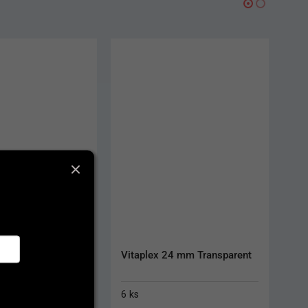
AKCIA
4 mm Transparent
Dentiflex 22 mm S Light
6 ks