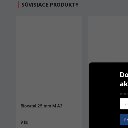
SÚVISIACE PRODUKTY
Do
ak
ema
IPS Style Ceram Cervical 
IPS e.max Ceram D
Transpa
Dentin
P
20 g
20 g