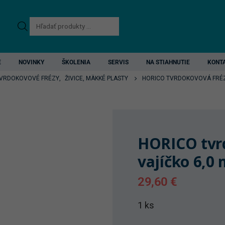
Products
search
E
NOVINKY
ŠKOLENIA
SERVIS
NA STIAHNUTIE
KONT
VRDOKOVOVÉ FRÉZY
,
ŽIVICE, MÄKKÉ PLASTY
HORICO TVRDOKOVOVÁ FRÉZ
HORICO tvr
vajíčko 6,0
29,60
€
1 ks