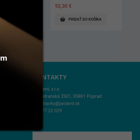
57,80
€
AŤ DO KOŠÍKA
PRIDAŤ DO KOŠÍKA
Akcia 10 bal + 2 bal ZDARMA.
Možnosť ľubovoľne kombinovať
veľkosti.
vám
KONTAKTY
Jarident, s.r.o.
Podtatranská 2501, 05801 Poprad
objednavky@jarident.sk
052/77 22 029