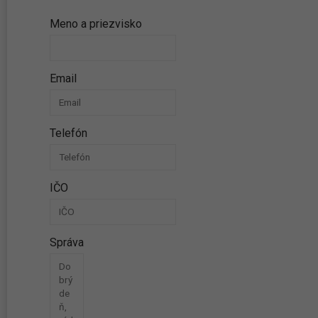
Máte otázku k produktu? Neváhajte a opýtajte sa
Meno a priezvisko
Email
Telefón
IČO
Správa