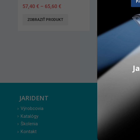
P
91,10
€
66,70
€
–
97,5
ZOBRAZIŤ PRODUKT
ZOBRAZIŤ PRO
AKCIA 4 + 1 ZDAR
bal v akcii 80,40 €.
16.12.2026.*
Ja
JARIDENT
ZÁKAZ
Výrobcovia
Prihlásenie
Katalógy
Moje obje
Školenia
Obľúbené 
Kontakt
Zabudnuté
Obchodné