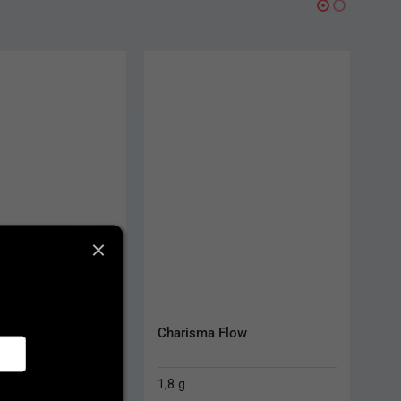
-19%
a Flow
Gradia Direct
4 g