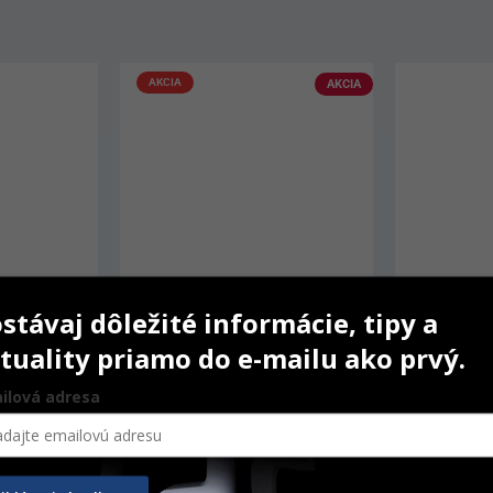
AKCIA
stávaj dôležité informácie, tipy a
tuality priamo do e-mailu ako prvý.
ilová adresa
Eucalyptol
Charism
10 ml
1,8 g