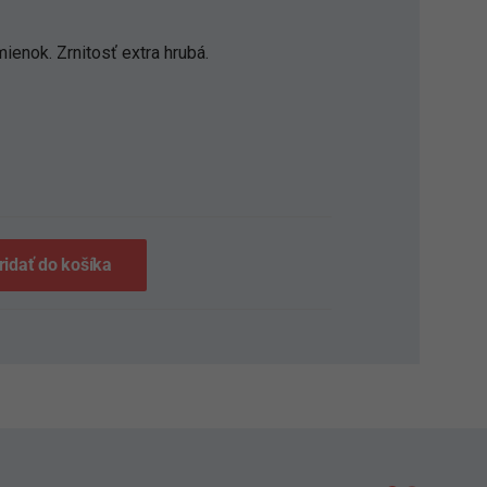
ienok. Zrnitosť extra hrubá.
S
ridať do košíka