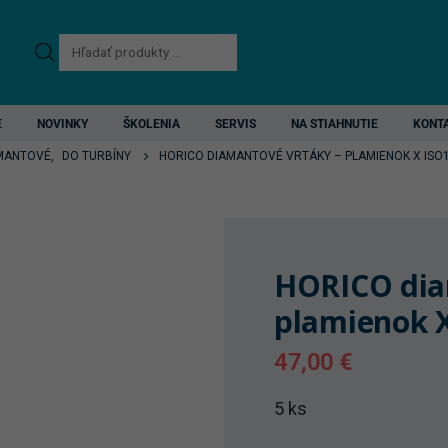
Products
search
E
NOVINKY
ŠKOLENIA
SERVIS
NA STIAHNUTIE
KONT
MANTOVÉ
,
DO TURBÍNY
HORICO DIAMANTOVÉ VRTÁKY – PLAMIENOK X ISO
HORICO dia
plamienok 
47,00
€
5 ks