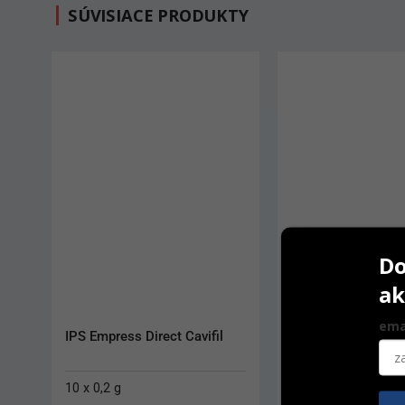
SÚVISIACE PRODUKTY
AKCIA
Do
ak
ema
Amaris
MTWO Ni-Ti
4 g
6 ks