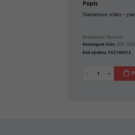
Popis
Diamantové vrtáky – plam
Dostupnosť:
Na ceste
Katalógové číslo:
208-730
Kód výrobcu:
FG274X012
P