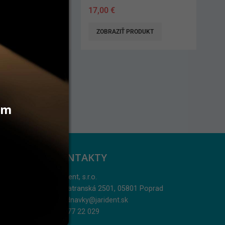
33,90
€
ZIŤ PRODUKT
ZOBRAZIŤ PRODUKT
vám
KONTAKTY
Jarident, s.r.o.
Podtatranská 2501, 05801 Poprad
objednavky@jarident.sk
052/77 22 029