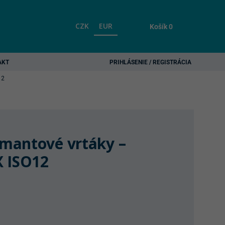
CZK
EUR
Košík
0
AKT
PRIHLÁSENIE / REGISTRÁCIA
12
mantové vrtáky –
X ISO12