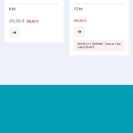
12 ks
49,20
€
AKCIA 4 + 1 ZDARMA . Cena za 1 bal
v akcii 39,40 €.