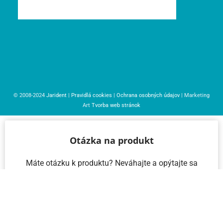
© 2008-2024
Jarident
|
Pravidlá cookies
|
Ochrana osobných údajov
| Marketing
Art
Tvorba web stránok
Otázka na produkt
Máte otázku k produktu? Neváhajte a opýtajte sa
nás – radi vám pomôžeme!
Meno a priezvisko