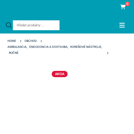
0
Products
search
HOME
OBCHOD
AMBULANCIA
,
ENDODONCIA A DOSTAVBA
,
KOREŇOVÉ NÁSTROJE
,
RUČNÉ
HEDSTROEM POLODENT 31 MM ISO 35
AKCIA