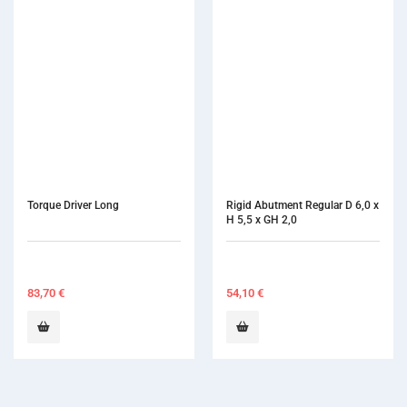
Torque Driver Long
Rigid Abutment Regular D 6,0 x 
H 5,5 x GH 2,0
83,70
€
54,10
€