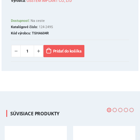
Výrobca:
OSSTEM IMPLANT CO., LTD
Dostupnosť:
Na ceste
Katalógové číslo:
124-249S
Kód výrobcu:
TSHA604R
Pridať do košíka
SÚVISIACE PRODUKTY