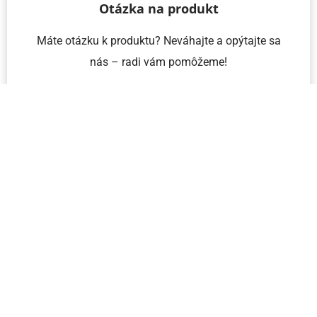
Otázka na produkt
Máte otázku k produktu? Neváhajte a opýtajte sa
nás – radi vám pomôžeme!
Meno a priezvisko
Email
Telefón
IČO
Správa