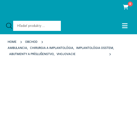
0
Products
search
HOME
OBCHOD
AMBULANCIA
,
CHIRURGIA A IMPLANTOLÓGIA
,
IMPLANTOLÓGIA OSSTEM
,
ABUTMENTY A PRÍSLUŠENSTVO
,
VHOJOVACIE
HEALING ABUTMENT REGULAR D 6,0 X H 4,0