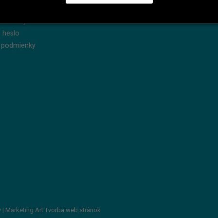
dnávky
Reklamácie
produkty
Servis
 heslo
 podmienky
v
| Marketing Art
Tvorba web stránok