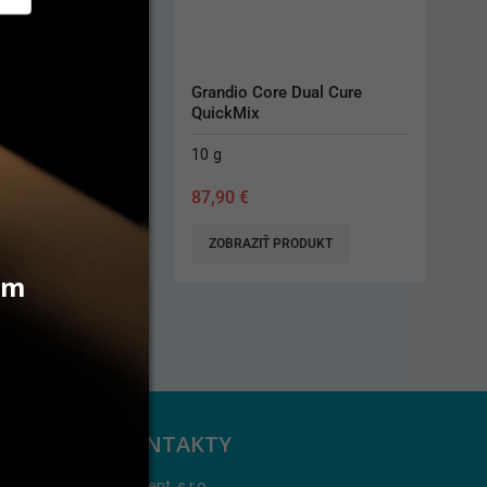
 ks
Grandio Core Dual Cure 
QuickMix
10 g
87,90
€
 PRODUKT
ZOBRAZIŤ PRODUKT
vám
KONTAKTY
Jarident, s.r.o.