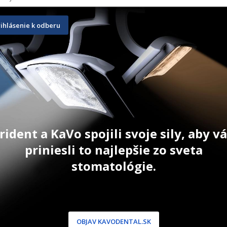
rihlásenie k odberu
GuttaFusion for Reciproc Blue 
NaviTip 50
30 ks
30 ks
50 ks
175,00
€
167,60
€
T
ZOBRAZIŤ PRODUKT
ZOBRAZIŤ
rident a KaVo spojili svoje sily, aby 
priniesli to najlepšie zo sveta
stomatológie.
NÍCKA ZÓNA
PODPORA
OBJAV KAVODENTAL.SK
 / Registrácia
Doprava a platba