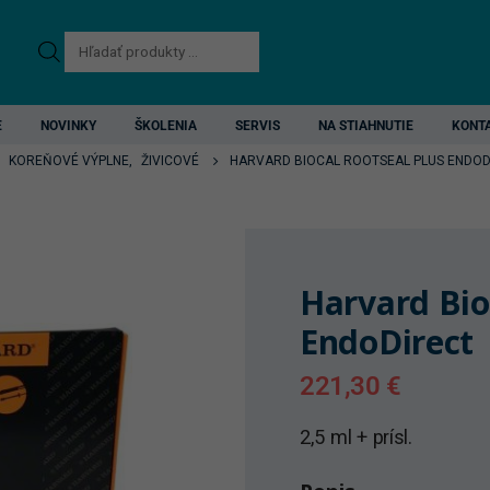
Products
search
E
NOVINKY
ŠKOLENIA
SERVIS
NA STIAHNUTIE
KONT
,
KOREŇOVÉ VÝPLNE
,
ŽIVICOVÉ
HARVARD BIOCAL ROOTSEAL PLUS ENDOD
Harvard Bio
EndoDirect
221,30
€
2,5 ml + prísl.