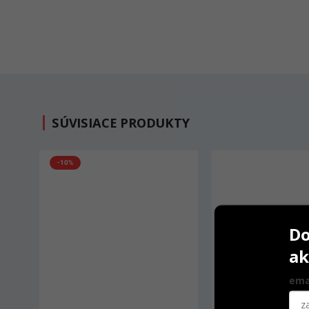
SÚVISIACE PRODUKTY
-10%
Do
ak
ema