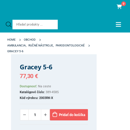
0
Products
search
HOME
OBCHOD
AMBULANCIA
,
RUČNÉ NÁSTROJE
,
PARODONTOLOGICKÉ
GRACEY 5-6
Gracey 5-6
77,30
€
Dostupnosť:
Na ceste
Katalógové číslo:
389-458S
Kód výrobcu:
2003RK-X
Pridať do košíka