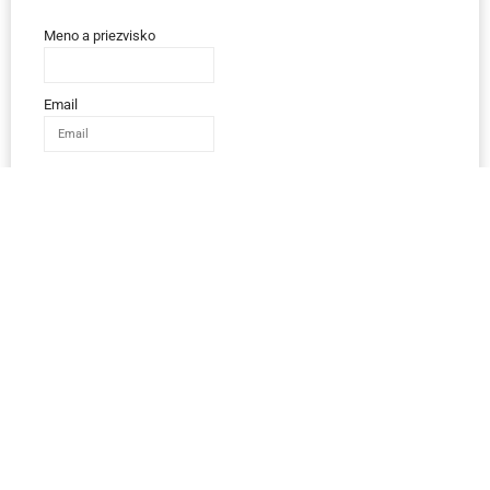
Meno a priezvisko
Email
Telefón
IČO
Správa
Odoslať správu