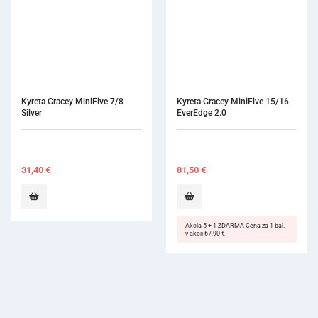
Kyreta Gracey MiniFive 7/8 
Kyreta Gracey MiniFive 15/16 
Silver
EverEdge 2.0
31,40
€
81,50
€
Akcia 5 + 1 ZDARMA Cena za 1 bal.
v akcii 67,90 €