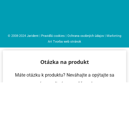
© 2008-2024
Jarident
|
Pravidlá cookies
|
Ochrana osobných údajov
| Marketing
Art
Tvorba web stránok
Otázka na produkt
Máte otázku k produktu? Neváhajte a opýtajte sa
nás – radi vám pomôžeme!
Meno a priezvisko
Email