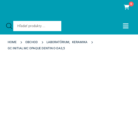
0
Products
search
HOME
OBCHOD
LABORATÓRIUM
,
KERAMIKA
GC INITIAL MC OPAQUE DENTIN O-DA3,5