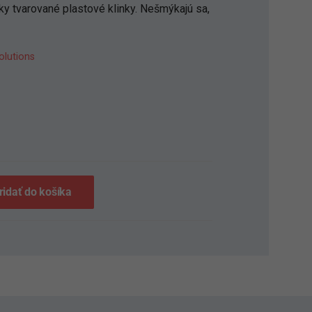
y tvarované plastové klinky. Nešmýkajú sa,
olutions
S
ridať do košíka