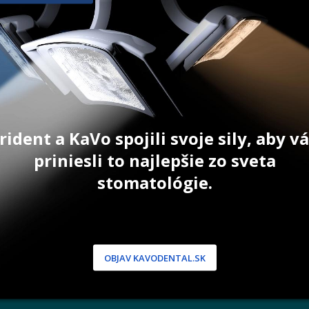
150 ks
63,90
€
–
69,90
€
17,
PRODUKT
ZOBRAZIŤ PRODUKT
ZO
rident a KaVo spojili svoje sily, aby 
priniesli to najlepšie zo sveta
stomatológie.
NÍCKA ZÓNA
PODPORA
 / Registrácia
Doprava a platba
dnávky
Reklamácie
produkty
Servis
OBJAV KAVODENTAL.SK
 heslo
 podmienky