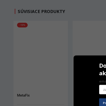
SÚVISIACE PRODUKTY
Do
ak
ema
Rubber-Dam Cord tenký
Sof-Lex 9,5
P