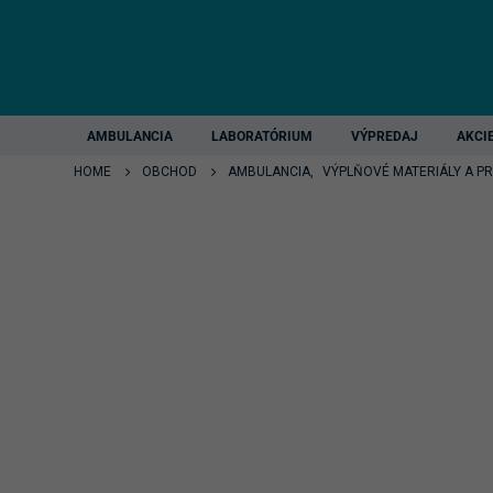
AMBULANCIA
LABORATÓRIUM
VÝPREDAJ
AKCI
HOME
OBCHOD
AMBULANCIA
,
VÝPLŇOVÉ MATERIÁLY A P