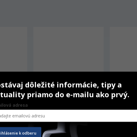
stávaj dôležité informácie, tipy a
tuality priamo do e-mailu ako prvý.
ilová adresa
 mm
Matrice Transparent Cervical
Dent
rihlásenie k odberu