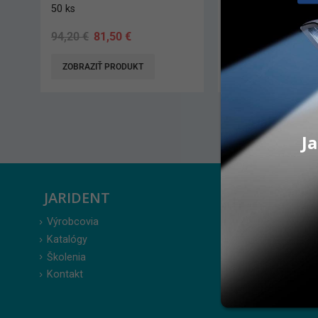
1,2 m
50 ks
16,10
€
25,90
€
PRIDAŤ DO KOŠÍKA
ZOBRAZIŤ 
Ja
JARIDENT
ZÁKAZ
Výrobcovia
Prihlásenie
Katalógy
Moje obje
Školenia
Obľúbené 
Kontakt
Zabudnuté
Obchodné