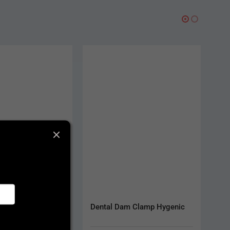
-13%
al Dam Clamp Hygenic
Matrice Hawe Striproll