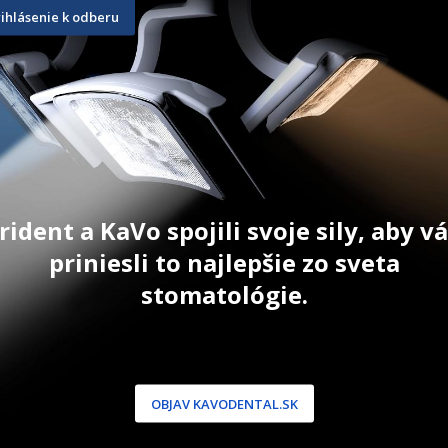
rihlásenie k odberu
 A1
SR Nexco Paste
IPS Style 
Opaquer 1
2,5 g
18 g
26,70
€
55,50
€
ŠÍKA
ZOBRAZIŤ PRODUKT
ZOBRAZIŤ
rident a KaVo spojili svoje sily, aby 
priniesli to najlepšie zo sveta
stomatológie.
NÍCKA ZÓNA
PODPORA
 / Registrácia
Doprava a platba
dnávky
Reklamácie
OBJAV KAVODENTAL.SK
produkty
Servis