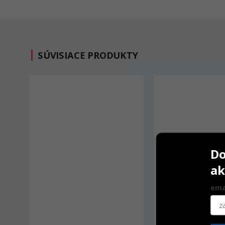
SÚVISIACE PRODUKTY
Do
ak
ema