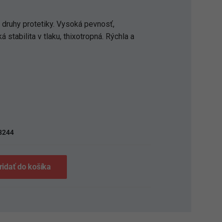
y druhy protetiky. Vysoká pevnosť,
 stabilita v tlaku, thixotropná. Rýchla a
S
3244
ridať do košíka