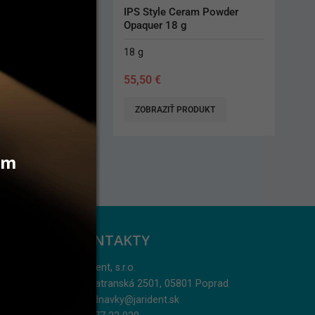
Ceram Powder 
Forplast Soft 2,0 mm
8 g
10 ks
24,60
€
 PRODUKT
PRIDAŤ DO KOŠÍKA
vám
KONTAKTY
Jarident, s.r.o.
Podtatranská 2501, 05801 Poprad
objednavky@jarident.sk