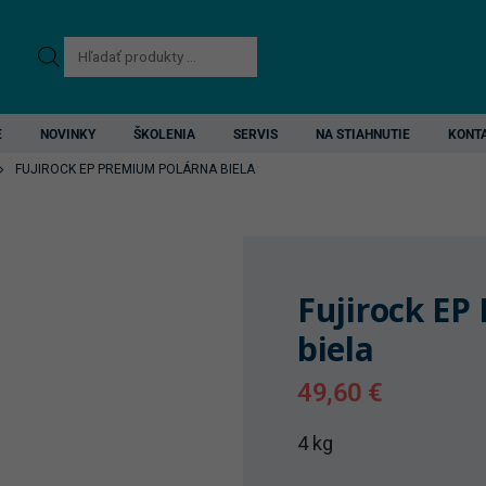
Products
search
E
NOVINKY
ŠKOLENIA
SERVIS
NA STIAHNUTIE
KONT
FUJIROCK EP PREMIUM POLÁRNA BIELA
Fujirock EP
biela
49,60
€
4 kg