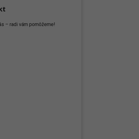
kt
 nás – radi vám pomôžeme!