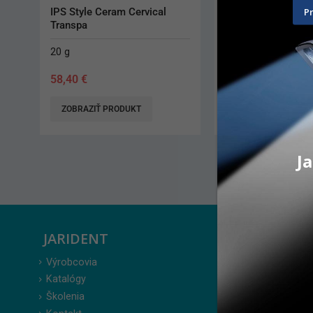
P
IPS Style Ceram Opal Effect
Biocetal 25 mm L
20 g
9 ks
58,40
€
70,10
€
ZOBRAZIŤ PRODUKT
PRIDAŤ DO KO
Ja
JARIDENT
ZÁKAZ
Výrobcovia
Prihlásenie
Katalógy
Moje obje
Školenia
Obľúbené 