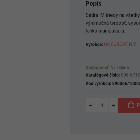
Popis
Sádra IV. triedy na všetk
výnimočná tvrdosť, vysoká
ľahká manipulácia.
Výrobca:
GC EUROPE N.V.
Dostupnosť:
Na sklade
Katalógové číslo:
006-671
Kód výrobcu:
890366/1000
P