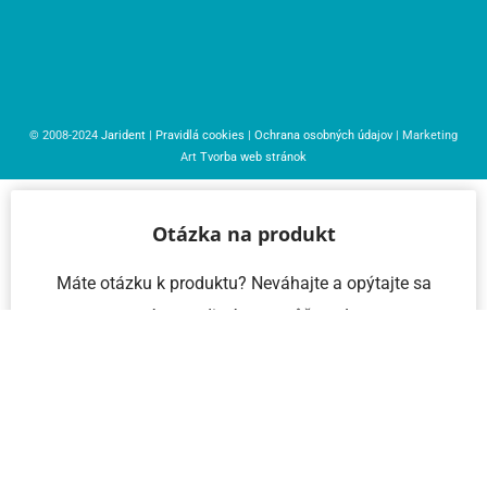
© 2008-2024
Jarident
|
Pravidlá cookies
|
Ochrana osobných údajov
| Marketing
Art
Tvorba web stránok
Otázka na produkt
Máte otázku k produktu? Neváhajte a opýtajte sa
nás – radi vám pomôžeme!
Meno a priezvisko
Email