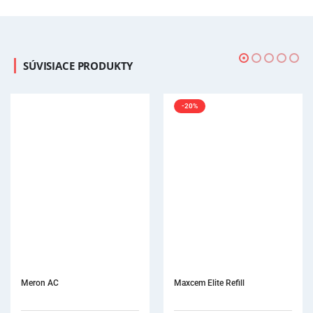
SÚVISIACE PRODUKTY
-20%
Maxcem Elite Refill
Variolin