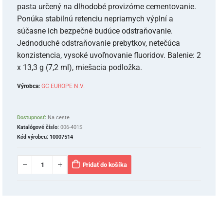
pasta určený na dlhodobé provizórne cementovanie.
Ponúka stabilnú retenciu nepriamych výplní a
súčasne ich bezpečné budúce odstraňovanie.
Jednoduché odstraňovanie prebytkov, netečúca
konzistencia, vysoké uvoľnovanie fluoridov. Balenie: 2
x 13,3 g (7,2 ml), miešacia podložka.
Výrobca:
GC EUROPE N.V.
Dostupnosť:
Na ceste
Katalógové číslo:
006-401S
Kód výrobcu:
10007514
Pridať do košíka