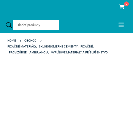
0
Products
search
HOME
OBCHOD
FIXAČNÉ MATERIÁLY
,
SKLOIONOMÉRNE CEMENTY
,
FIXAČNÉ
,
PROVIZÓRNE
,
AMBULANCIA
,
VÝPLŇOVÉ MATERIÁLY A PRÍSLUŠENSTVO
,
SKLOIONOMÉRNE
FUJI TEMP LT