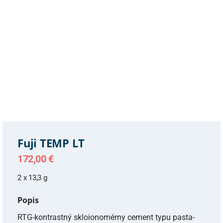
Fuji TEMP LT
172,00
€
2 x 13,3 g
Popis
RTG-kontrastný skloionomérny cement typu pasta-