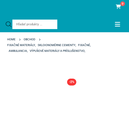
0
Products
search
HOME
OBCHOD
FIXAČNÉ MATERIÁLY
,
SKLOIONOMÉRNE CEMENTY
,
FIXAČNÉ
,
AMBULANCIA
,
VÝPLŇOVÉ MATERIÁLY A PRÍSLUŠENSTVO
,
SKLOIONOMÉRNE
FUJI I 1-1 INTRO PACKAGE
-2%