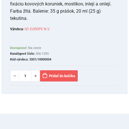
fixáciu kovových koruniek, mostíkov, inlejí a onlejí.
Farba žltá. Balenie: 35 g prášok, 20 ml (25 g)
tekutina.
Výrobca:
GC EUROPE N.V.
Dostupnosť:
Na ceste
Katalógové číslo:
006-135S
Kód výrobcu:
3201/10000504
Pridať do košíka