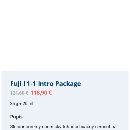
Fuji I 1-1 Intro Package
Original
Current
118,90
€
121,60
€
price
price
was:
is:
35 g + 20 ml
121,60 €.
118,90 €.
Popis
Skloionomérny chemicky tuhnúci fixačný cement na