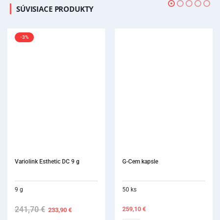
SÚVISIACE PRODUKTY
-3%
G-Cem kapsle
Multilink Auto
50 ks
9 g
236,90
€
O
259,10
€
2
p