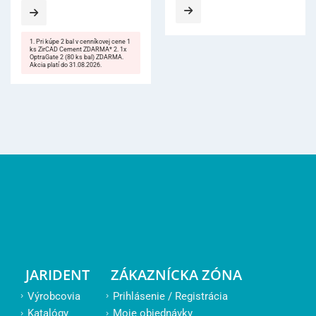
w
2
JARIDENT
ZÁKAZNÍCKA ZÓNA
Výrobcovia
Prihlásenie / Registrácia
Katalógy
Moje objednávky