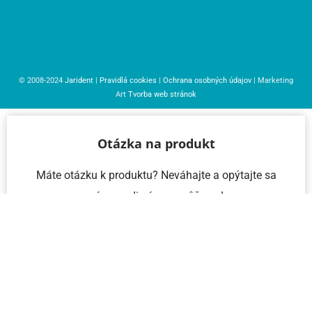
© 2008-2024
Jarident
|
Pravidlá cookies
|
Ochrana osobných údajov
| Marketing
Art
Tvorba web stránok
Otázka na produkt
Máte otázku k produktu? Neváhajte a opýtajte sa
nás – radi vám pomôžeme!
Meno a priezvisko
Email
Telefón