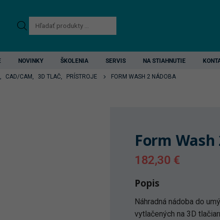
Products
search
E
NOVINKY
ŠKOLENIA
SERVIS
NA STIAHNUTIE
KONT
,
CAD/CAM
,
3D TLAČ
,
PRÍSTROJE
FORM WASH 2 NÁDOBA
Form Wash 
182,30
€
Popis
Náhradná nádoba do umý
vytlačených na 3D tlačiarn