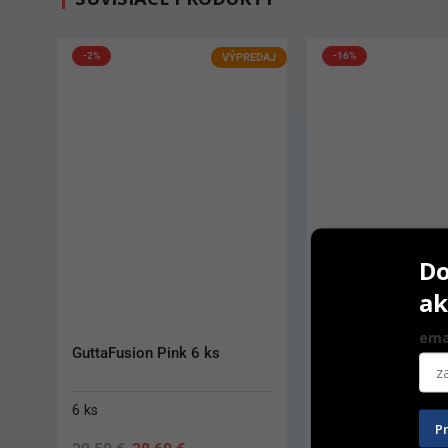
-16%
-4%
AKCIA
Do
ak
ema
G-aenial Universal Flo
Ketac Molar Aplic
3,4 g
50 ks
P