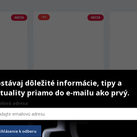
AKCIA
stávaj dôležité informácie, tipy a
tuality priamo do e-mailu ako prvý.
ilová adresa
ap
Charisma Flow
One-Step
1,8 g
20 ks
rihlásenie k odberu