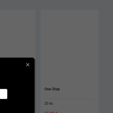
Profluorid Varnish
10 ml