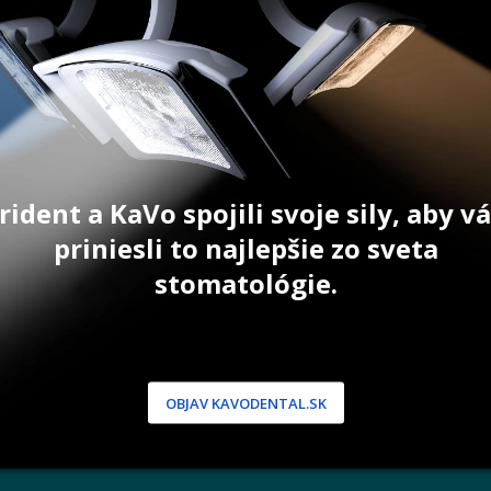
Current
€
17,00
€
55,80
€
price
is:
T
ZOBRAZIŤ PRODUKT
ZOBRAZIŤ
€.
162,90 €.
cena 157,60
rident a KaVo spojili svoje sily, aby 
priniesli to najlepšie zo sveta
stomatológie.
NÍCKA ZÓNA
PODPORA
 / Registrácia
Doprava a platba
dnávky
Reklamácie
produkty
Servis
OBJAV KAVODENTAL.SK
 heslo
 podmienky