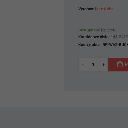
Výrobca:
FormLabs
Dostupnosť:
Na ceste
Katalógové číslo:
344-071
Kód výrobcu:
RP-WA2-BUCK
P