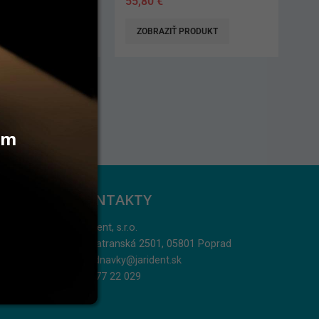
33,40
€
 PRODUKT
ZOBRAZIŤ PRODUKT
vám
KONTAKTY
Jarident, s.r.o.
Podtatranská 2501, 05801 Poprad
objednavky@jarident.sk
052/77 22 029