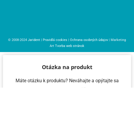
© 2008-2024
Jarident
|
Pravidlá cookies
|
Ochrana osobných údajov
| Marketing
Art
Tvorba web stránok
Otázka na produkt
Máte otázku k produktu? Neváhajte a opýtajte sa
nás – radi vám pomôžeme!
Meno a priezvisko
Email