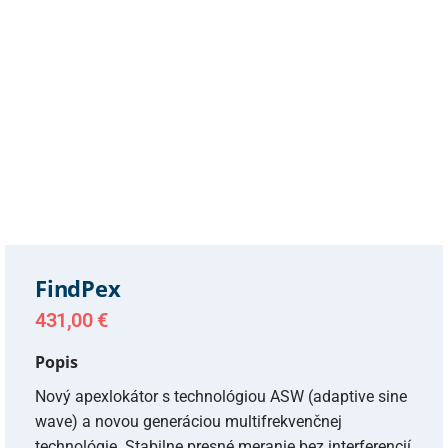
FindPex
431,00
€
Popis
Nový apexlokátor s technológiou ASW (adaptive sine
wave) a novou generáciou multifrekvenčnej
technológie. Stabilne presné meranie bez interferencií