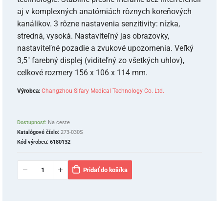
aj v komplexných anatómiách rôznych koreňových
kanálikov. 3 rôzne nastavenia senzitivity: nízka,
stredná, vysoká. Nastaviteľný jas obrazovky,
nastaviteľné pozadie a zvukové upozornenia. Veľký
3,5″ farebný displej (viditeľný zo všetkých uhlov),
celkové rozmery 156 x 106 x 114 mm.
Výrobca:
Changzhou Sifary Medical Technology Co. Ltd.
Dostupnosť:
Na ceste
Katalógové číslo:
273-030S
Kód výrobcu:
6180132
Pridať do košíka