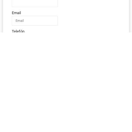
Email
Telefón
IČO
Správa
Odoslať správu