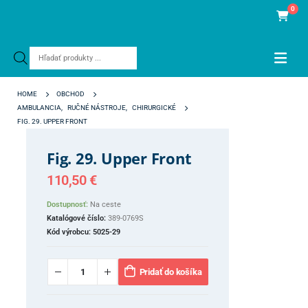
0
Products
search
HOME
OBCHOD
AMBULANCIA
,
RUČNÉ NÁSTROJE
,
CHIRURGICKÉ
FIG. 29. UPPER FRONT
Fig. 29. Upper Front
110,50
€
Dostupnosť:
Na ceste
Katalógové číslo:
389-0769S
Kód výrobcu:
5025-29
Pridať do košíka