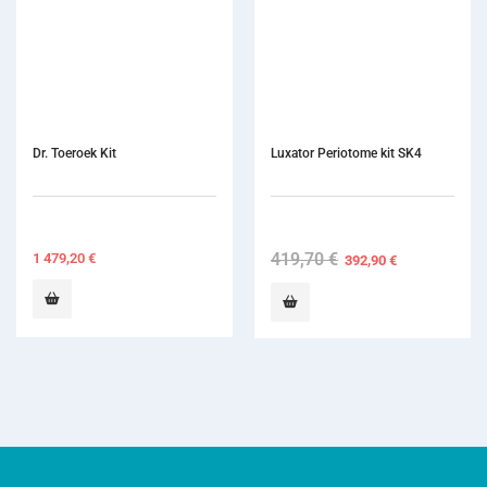
Dr. Toeroek Kit
Luxator Periotome kit SK4
419,70
€
Original
Current
1 479,20
€
392,90
€
price
price
was:
is:
419,70 €.
392,90 €.