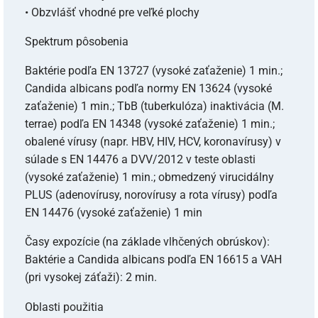
• Obzvlášť vhodné pre veľké plochy
Spektrum pôsobenia
Baktérie podľa EN 13727 (vysoké zaťaženie) 1 min.;
Candida albicans podľa normy EN 13624 (vysoké
zaťaženie) 1 min.; TbB (tuberkulóza) inaktivácia (M.
terrae) podľa EN 14348 (vysoké zaťaženie) 1 min.;
obalené vírusy (napr. HBV, HIV, HCV, koronavírusy) v
súlade s EN 14476 a DVV/2012 v teste oblasti
(vysoké zaťaženie) 1 min.; obmedzený virucidálny
PLUS (adenovírusy, norovírusy a rota vírusy) podľa
EN 14476 (vysoké zaťaženie) 1 min
Časy expozície (na základe vlhčených obrúskov):
Baktérie a Candida albicans podľa EN 16615 a VAH
(pri vysokej záťaži): 2 min.
Oblasti použitia