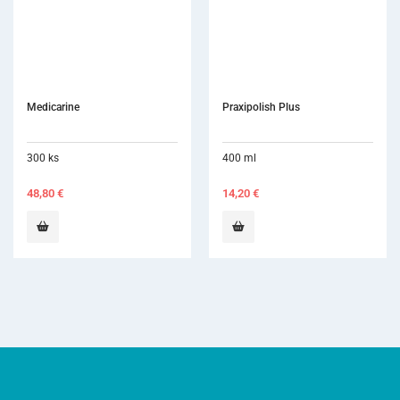
Praxipolish Plus
Esemtan Wash Lotion
400 ml
500 ml
14,20
€
6,80
€