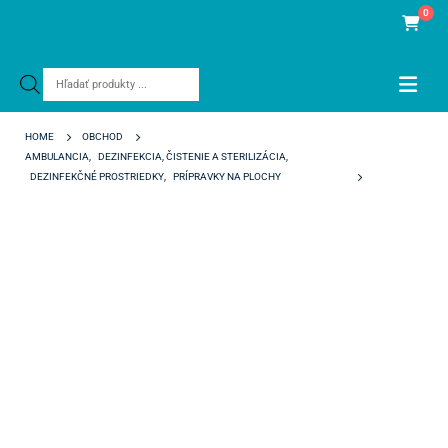
0
Products
search
HOME
OBCHOD
AMBULANCIA
,
DEZINFEKCIA, ČISTENIE A STERILIZÁCIA
,
DEZINFEKČNÉ PROSTRIEDKY
,
PRÍPRAVKY NA PLOCHY
FAVORIT WET WIPES MAX+ GREPFRUITOVÉ 20 X 30 CM