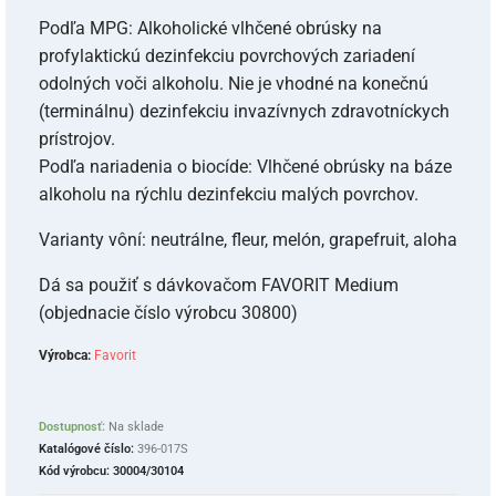
Podľa MPG: Alkoholické vlhčené obrúsky na
profylaktickú dezinfekciu povrchových zariadení
odolných voči alkoholu. Nie je vhodné na konečnú
(terminálnu) dezinfekciu invazívnych zdravotníckych
prístrojov.
Podľa nariadenia o biocíde: Vlhčené obrúsky na báze
alkoholu na rýchlu dezinfekciu malých povrchov.
Varianty vôní: neutrálne, fleur, melón, grapefruit, aloha
Dá sa použiť s dávkovačom FAVORIT Medium
(objednacie číslo výrobcu 30800)
Výrobca:
Favorit
Dostupnosť:
Na sklade
Katalógové číslo:
396-017S
Kód výrobcu:
30004/30104