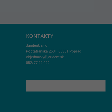
KONTAKTY
Jarident, s.r.o.
Podtatranská 2501, 05801 Poprad
objednavky@jarident.sk
052/77 22 029