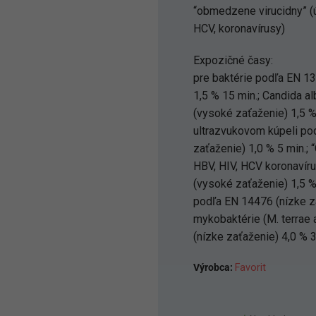
“obmedzene virucidny” (
HCV, koronavírusy)
Expozičné časy:
pre baktérie podľa EN 1
1,5 % 15 min.; Candida 
(vysoké zaťaženie) 1,5 %
ultrazvukovom kúpeli p
zaťaženie) 1,0 % 5 min.;
HBV, HIV, HCV koronavír
(vysoké zaťaženie) 1,5 %
podľa EN 14476 (nízke za
mykobaktérie (M. terrae
(nízke zaťaženie) 4,0 % 
Výrobca:
Favorit