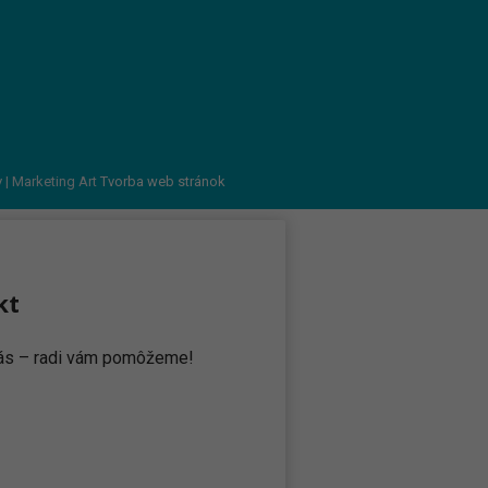
v
| Marketing Art
Tvorba web stránok
kt
 nás – radi vám pomôžeme!