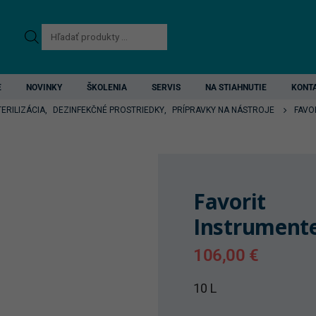
Products
search
E
NOVINKY
ŠKOLENIA
SERVIS
NA STIAHNUTIE
KONT
TERILIZÁCIA
,
DEZINFEKČNÉ PROSTRIEDKY
,
PRÍPRAVKY NA NÁSTROJE
FAVO
Favorit
Instrument
106,00
€
10 L