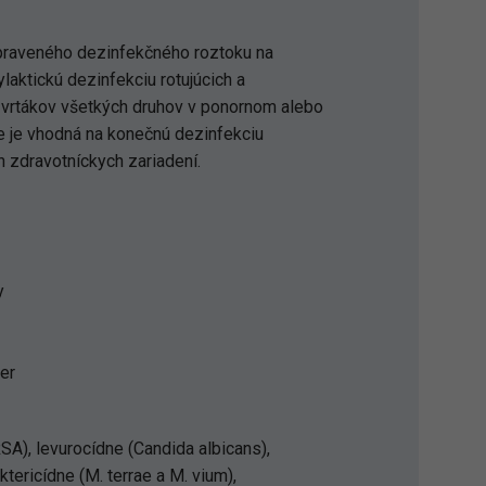
ipraveného dezinfekčného roztoku na
laktickú dezinfekciu rotujúcich a
a vrtákov všetkých druhov v ponornom alebo
e je vhodná na konečnú dezinfekciu
ch zdravotníckych zariadení.
y
ter
SA), levurocídne (Candida albicans),
tericídne (M. terrae a M. vium),