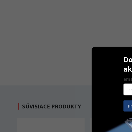
Do
ak
ema
SÚVISIACE PRODUKTY
P