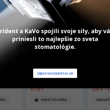
rident a KaVo spojili svoje sily, aby 
priniesli to najlepšie zo sveta
stomatológie.
ion
Sterilizačné sáčky Medibase
Sterilizač
OBJAV KAVODENTAL.SK
200 ks
200 m
6,00
€
–
52,80
€
16,60
€
–
ŠÍKA
ZOBRAZIŤ PRODUKT
ZOBRAZIŤ