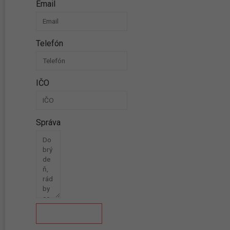
Email
Telefón
IČO
Správa
Odoslať správu