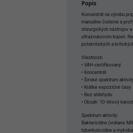
Popis
Koncentrát na výrobu pr
manuálne čistenie a profy
chirurgických nástrojov 
ultrazvukovom kúpeli. Ni
polokritických a kritický
Vlastnosti
• VAH-certifikovaný
• Koncentrát
• Široké spektrum aktivit
• Krátke expozičné časy
• Bez aldehydu
• Obsah: 10-litrový kanis
Spektrum aktivity:
Baktericídne (vrátane MR
tuberkulocídne a mykobak