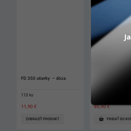
Ja
Puli-Jet Classic
Esemtan Wash Lot
5 L
5 L
85,90
€
47,70
€
PRIDAŤ DO KOŠÍKA
PRIDAŤ DO KO