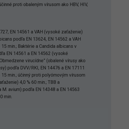
účinné proti obaleným vírusom ako HBV, HIV,
3727, EN 14561 a VAH (vysoké zaťaženie)
albicans podľa EN 13624, EN 14562 a VAH
 15 min.; Baktérie a Candida albicans v
odľa EN 14561 a EN 14562 (vysoké
 “Obmedzene virucídne” (obalené vírusy ako
usy) podľa DVV/RKI, EN 14476 a EN 17111
 15 min.; účinný proti polyómovým vírusom
ťaženie) 4,0 % 60 min.; TBB a
 a M. avium) podľa EN 14348 a EN 14563
30 min.