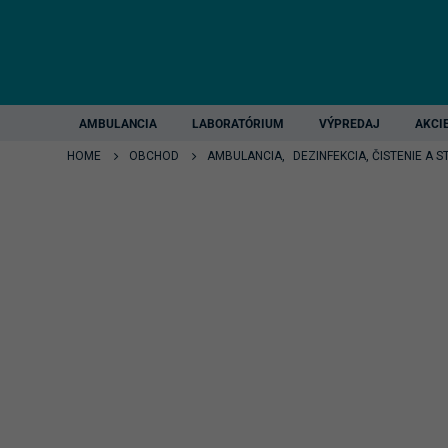
AMBULANCIA
LABORATÓRIUM
VÝPREDAJ
AKCI
HOME
OBCHOD
AMBULANCIA
,
DEZINFEKCIA, ČISTENIE A S