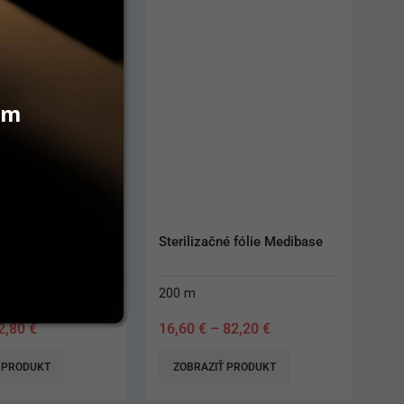
vám
né fólie Medibase
Dento-Viractis 57
5 L
82,20
€
52,00
€
 PRODUKT
PRIDAŤ DO KOŠÍKA