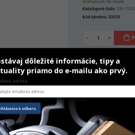
Dostupnosť:
Na sklade
Katalógové číslo:
396-034
Kód výrobcu:
32025
P
stávaj dôležité informácie, tipy a
tuality priamo do e-mailu ako prvý.
ilová adresa
rihlásenie k odberu