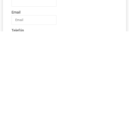
Email
Telefón
IČO
Správa
Odoslať správu