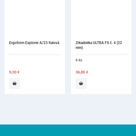
Ergoform Explorer A/23 fialová
Zrkadielka ULTRA FS č. 4 (22 
mm)
6 ks
9,30
€
36,80
€