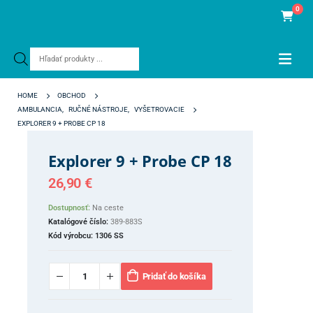
0
Products
search
HOME
OBCHOD
AMBULANCIA
,
RUČNÉ NÁSTROJE
,
VYŠETROVACIE
EXPLORER 9 + PROBE CP 18
Explorer 9 + Probe CP 18
26,90
€
Dostupnosť:
Na ceste
Katalógové číslo:
389-883S
Kód výrobcu:
1306 SS
Pridať do košíka