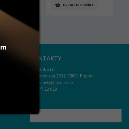
AŤ DO KOŠÍKA
PRIDAŤ DO KOŠÍKA
vám
KONTAKTY
Jarident, s.r.o.
Podtatranská 2501, 05801 Poprad
objednavky@jarident.sk
052/77 22 029