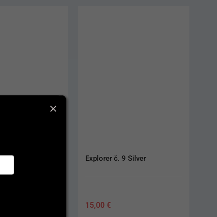
 9 Silver
Držiak zrkadielka Ergoform 
tyrkysová
5,50
€