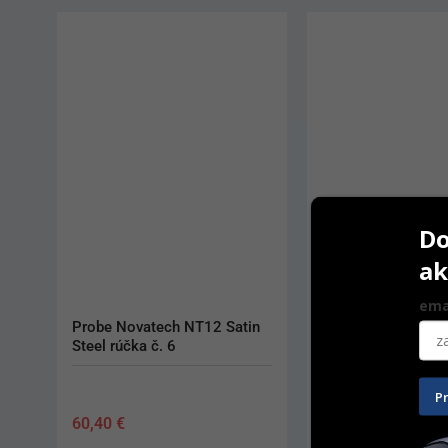
Do
ak
ema
Explorer č. 8 Silver
Tunneling Knife Mi
rúčka Satin Steel č
P
15,00
€
79,60
€