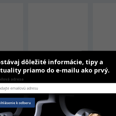
stávaj dôležité informácie, tipy a
tuality priamo do e-mailu ako prvý.
ilová adresa
ni Me 
Dental Contrastor
Explorer č.
. 6
15 ks
rihlásenie k odberu
11,40
€
15,00
€