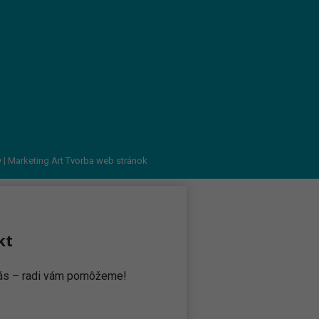
v
| Marketing Art
Tvorba web stránok
kt
 nás – radi vám pomôžeme!