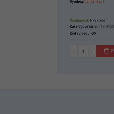
Výrobca:
Larident s.r.l.
Dostupnosť:
Na sklade
Katalógové číslo:
019-045
Kód výrobcu:
Q5
P