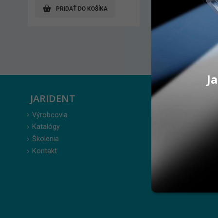
PRIDAŤ DO KOŠÍKA
PRIDAŤ DO KO
Ja
JARIDENT
ZÁKAZ
Výrobcovia
Prihlásenie
Katalógy
Moje obje
Školenia
Obľúbené 
Kontakt
Zabudnuté
Obchodné