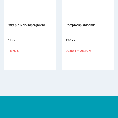
Comprecap anatomic
Variotime Dynamix 2 x 380 ml
120 ks
2 x 380 ml
20,00
€
–
28,80
€
139,90
€