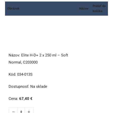
Pridať do
Obrázok
Názov
košíka
Názov:
Elite H-D+ 2 x 250 ml – Soft
Normal, C203000
Kód:
034-013S
Dostupnosť:
Na sklade
Cena:
67,40
€