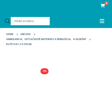
0
Products
search
HOME
OBCHOD
AMBULANCIA
,
ODTLAČKOVÉ MATERIÁLY A REBAZÁCIA
,
A-SILIKÓNY
ELITE H-D+ 2 X 250 ML
-9%