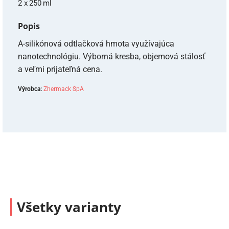
2 x 250 ml
Popis
A-silikónová odtlačková hmota využívajúca
nanotechnológiu. Výborná kresba, objemová stálosť
a veľmi prijateľná cena.
Výrobca:
Zhermack SpA
Všetky varianty