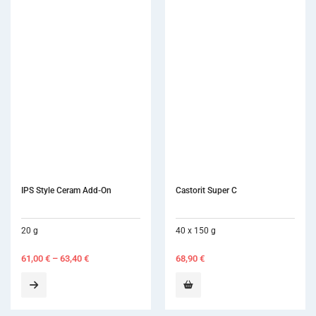
IPS Style Ceram Add-On
Castorit Super C
20 g
40 x 150 g
61,00
€
–
63,40
€
68,90
€