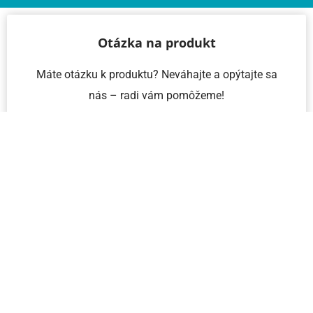
Otázka na produkt
Máte otázku k produktu? Neváhajte a opýtajte sa
nás – radi vám pomôžeme!
Meno a priezvisko
Email
Telefón
IČO
Správa