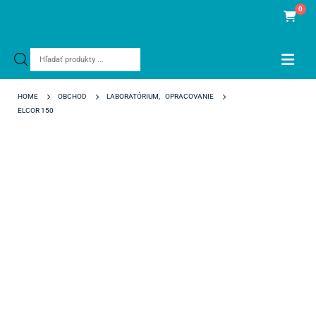
0
Products
search
HOME
OBCHOD
LABORATÓRIUM
,
OPRACOVANIE
ELCOR 150