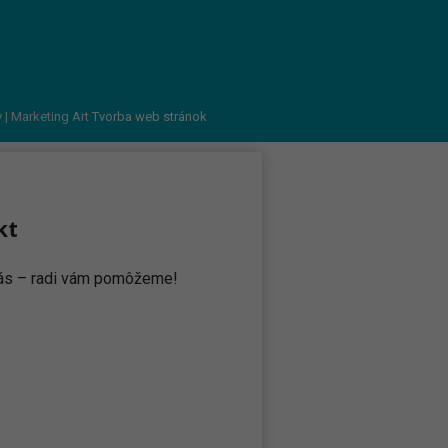
v
| Marketing Art
Tvorba web stránok
kt
 nás – radi vám pomôžeme!