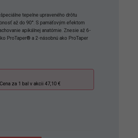
 špeciálne tepelne upraveného drôtu
hybnosť až do 90°. S pamäťovým efektom
achovanie apikálnej anatómie. Znesie až 6-
ako ProTaper® a 2-násobnú ako ProTaper
na za 1 bal v akcii 47,10 €
S