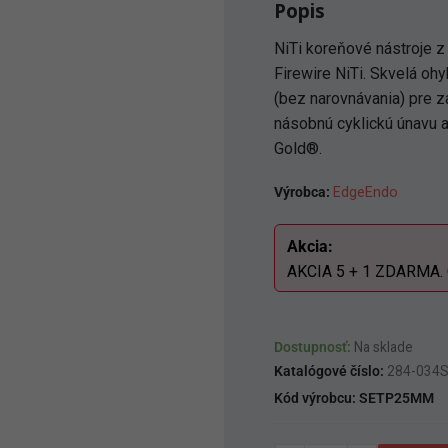
Popis
NiTi koreňové nástroje z
Firewire NiTi. Skvelá o
(bez narovnávania) pre z
násobnú cyklickú únavu 
Gold®.
Výrobca:
EdgeEndo
Akcia:
AKCIA 5 + 1 ZDARMA. Ce
Dostupnosť:
Na sklade
Katalógové číslo:
284-034
Kód výrobcu:
SETP25MM