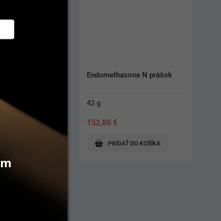
sone N prášok
Papierové čapy Mtwo
144 ks
30,30
€
AŤ DO KOŠÍKA
ZOBRAZIŤ PRODUKT
vám