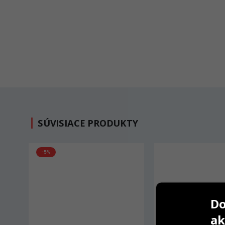
SÚVISIACE PRODUKTY
-2%
AKCIA
Do
ak