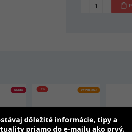
P
VÝPREDAJ
AKCIA
stávaj dôležité informácie, tipy a
tuality priamo do e-mailu ako prvý.