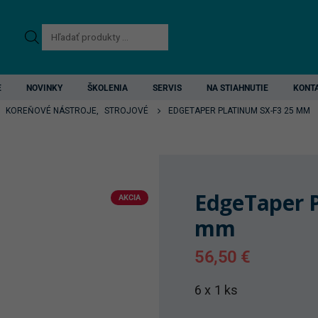
Products
search
E
NOVINKY
ŠKOLENIA
SERVIS
NA STIAHNUTIE
KONT
,
KOREŇOVÉ NÁSTROJE
,
STROJOVÉ
EDGETAPER PLATINUM SX-F3 25 MM
EdgeTaper P
AKCIA
mm
56,50
€
6 x 1 ks