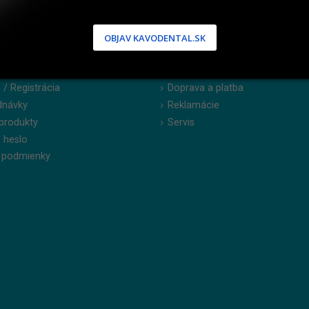
OBJAV KAVODENTAL.SK
NÍCKA ZÓNA
PODPORA
 / Registrácia
Doprava a platba
dnávky
Reklamácie
produkty
Servis
 heslo
 podmienky