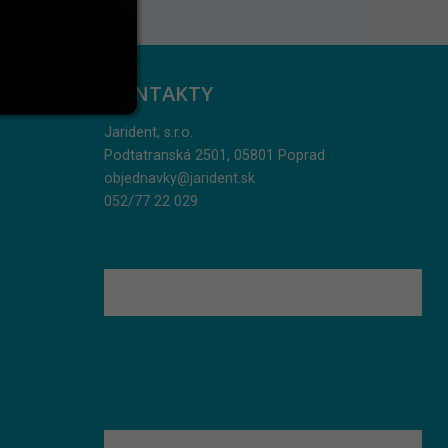
KONTAKTY
Jarident, s.r.o.
Podtatranská 2501, 05801 Poprad
objednavky@jarident.sk
052/77 22 029