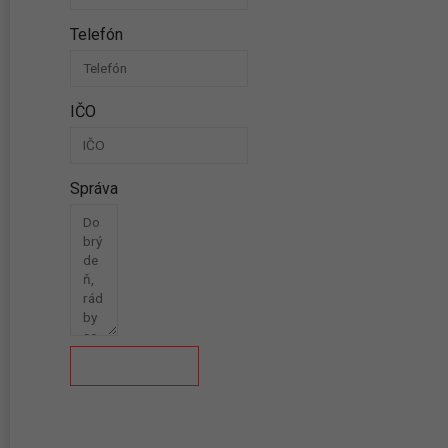
Telefón
IČO
Správa
Odoslať správu