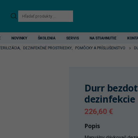
Products
search
E
NOVINKY
ŠKOLENIA
SERVIS
NA STIAHNUTIE
KONT
TERILIZÁCIA
,
DEZINFEKČNÉ PROSTRIEDKY
,
POMÔCKY A PRÍSLUŠENSTVO
D
Durr bezdo
dezinfekcie
226,60
€
Popis
Manuálny dávkovač dezin