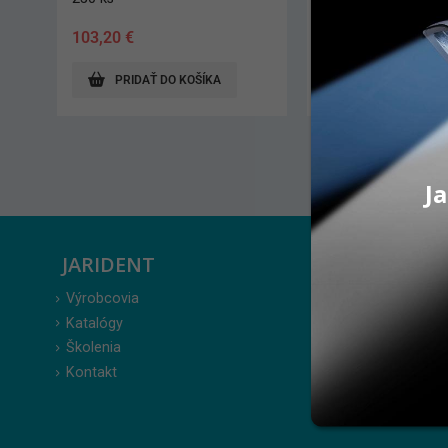
157,30
€
16,50
€
PRIDAŤ DO KOŠÍKA
PRIDAŤ DO KO
Ja
JARIDENT
ZÁKAZ
Výrobcovia
Prihlásenie
Katalógy
Moje obje
Školenia
Obľúbené 
Kontakt
Zabudnuté
Obchodné