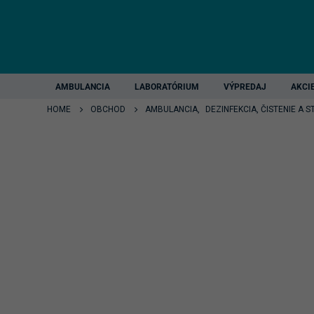
AMBULANCIA
LABORATÓRIUM
VÝPREDAJ
AKCI
HOME
OBCHOD
AMBULANCIA
,
DEZINFEKCIA, ČISTENIE A S