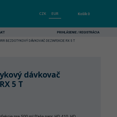
CZK
EUR
Košík
0
AKT
PRIHLÁSENIE / REGISTRÁCIA
URR BEZDOTYKOVÝ DÁVKOVAČ DEZINFEKCIE RX 5 T
tykový dávkovač
 RX 5 T
fekcie pre 500 ml fľaše napr. HD 410, HD