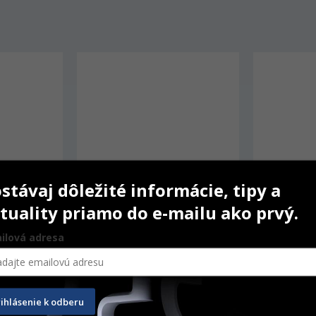
stávaj dôležité informácie, tipy a
tuality priamo do e-mailu ako prvý.
ilová adresa
Mikrozid Sensitive Wipes – 
ID 213
dóza
rihlásenie k odberu
200 ks
2,5 L