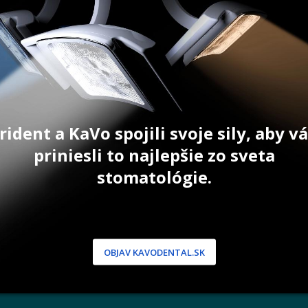
23,40
€
86,70
€
ŠÍKA
PRIDAŤ DO KOŠÍKA
PRID
rident a KaVo spojili svoje sily, aby 
priniesli to najlepšie zo sveta
stomatológie.
NÍCKA ZÓNA
PODPORA
 / Registrácia
Doprava a platba
dnávky
Reklamácie
produkty
Servis
OBJAV KAVODENTAL.SK
 heslo
 podmienky