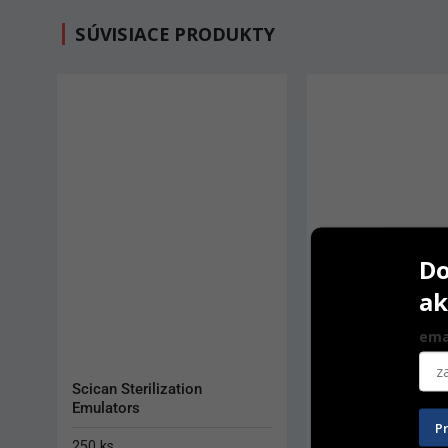
SÚVISIACE PRODUKTY
Do
ak
ema
BioSonic Universal Ultrasonic 
Sterillium
Concentrate UC40
P
5 L
1 L