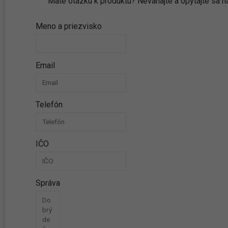
Máte otázku k produktu? Neváhajte a opýtajte sa
Meno a priezvisko
Email
Telefón
IČO
Správa