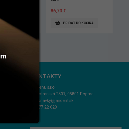
38,70
€
AŤ DO KOŠÍKA
PRIDAŤ DO KOŠÍKA
vám
KONTAKTY
Jarident, s.r.o.
Podtatranská 2501, 05801 Poprad
objednavky@jarident.sk
052/77 22 029