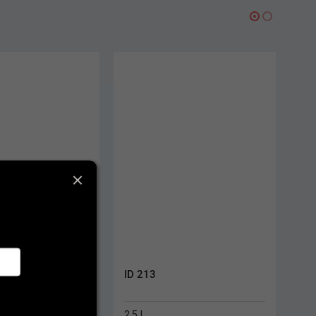
Baktolin Pure
5 L