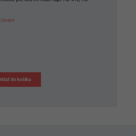
al GmbH
S
ridať do košíka