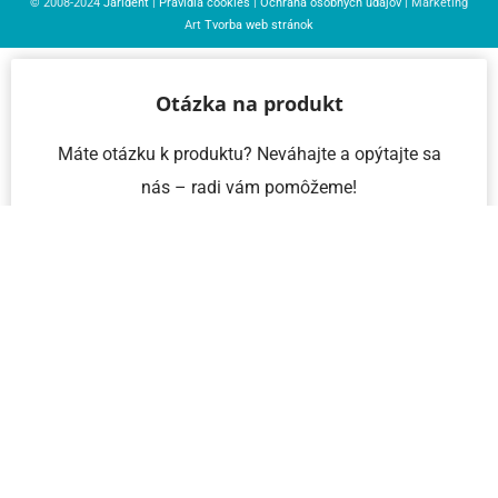
© 2008-2024
Jarident
|
Pravidlá cookies
|
Ochrana osobných údajov
| Marketing
Art
Tvorba web stránok
Otázka na produkt
Máte otázku k produktu? Neváhajte a opýtajte sa
nás – radi vám pomôžeme!
Meno a priezvisko
Email
Telefón
IČO