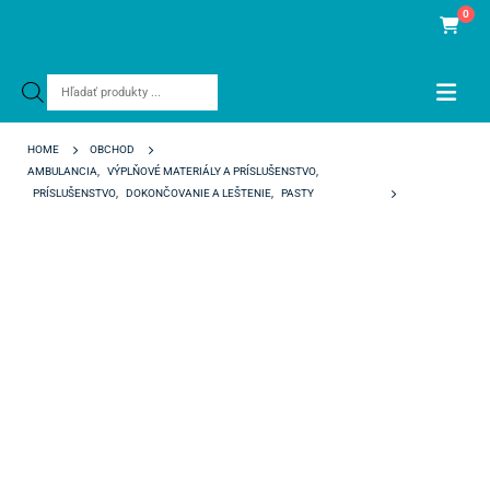
0
Products
search
HOME
OBCHOD
AMBULANCIA
,
VÝPLŇOVÉ MATERIÁLY A PRÍSLUŠENSTVO
,
PRÍSLUŠENSTVO
,
DOKONČOVANIE A LEŠTENIE
,
PASTY
DURA-POLISH DIA