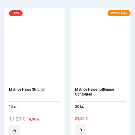
VÝPREDAJ
-13%
Matrice Hawe Striproll
Matrice Hawe Tofflemire 
Contoured
15 m
30 ks
17,20
€
Original
Current
24,20
€
14,90
€
price
price
was:
is:
17,20 €.
14,90 €.