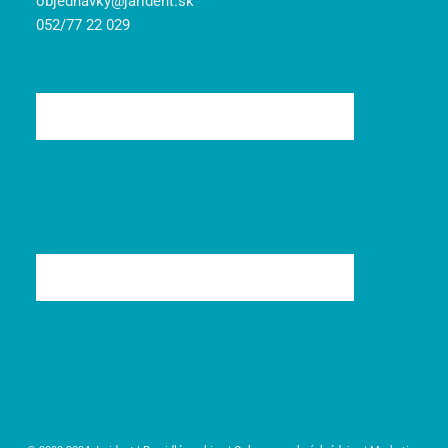
objednavky@jarident.sk
052/77 22 029