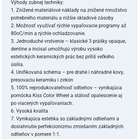
Výhody zubnej techniky:
1. Znížené materiálové náklady na znížené množstvo
potrebného materiálu a nižšie skladové zásoby
2. Možnosť využívať rýchle vypaľovacie programy až
80oC/min a rýchle ochladzovanie.
3. Jednoduché vrstvenie – klasické 3 prášky opaque,
dentine a incisal umožňujú výrobu vysoko
estetických keramických prác bez príliš veľkého
úsilia.
4. Unifikovaná schéma – pre drahé i náhradné kovy,
presovaciu keramiku i zirkón
5. 100% reprodukovateľnosť odtieňov – vynikajúca
pomôcka Kiss Color Wheel a stálosť opalescenie aj
po viacerých vypaľovaniach.
6. Vysoká kvalita
7. Vynikajúca estetika so základnými odtieňami a
dosiahnutie perfekcionizmu zmiešaním základných
odtieňov v pomere 1:1.