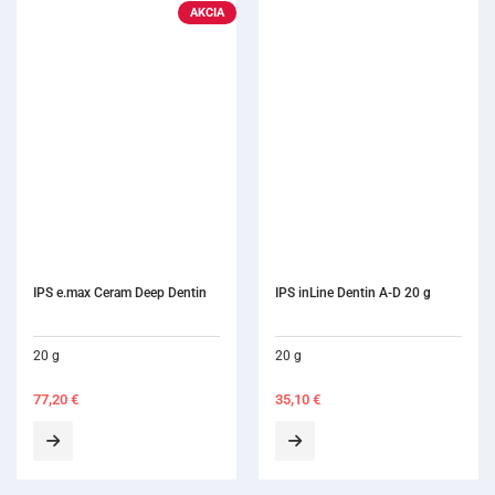
IPS inLine Dentin A-D 20 g
IPS Style Ceram Add-On
20 g
20 g
35,10
€
61,00
€
–
63,40
€