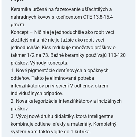
Keramika určená na fazetovanie ušľachtilých a
náhradných kovov s koeficentom CTE 13,8-15,4
µm/m.
Koncept – Nič nie je jednoduchšie ako robiť veci
zložitejšími a nič nie je ťažšie ako robiť veci
jednoduchšie. Kiss redukuje množstvo práškov o
takmer 1/2 na 73. Bežné keramiky používajú 110-120
práškov. Výhody konceptu:
1. Nové pigmentácie dentínových a opáknych
odtieňov. Takto je eliminovaná potreba
intenzifikátorov pri vrstvení V-odtieňov, okrem
individuálnych prípadov.
2. Nová kategorizácia intenzifikátorov a incizálnych
práškov.
3. Vývoj nové druhu didaktiky, ktorá inteligentne
kombinuje odtiene, efekty a materiály. Kompletný
systém Vám takto vojde do 1 kufríka.