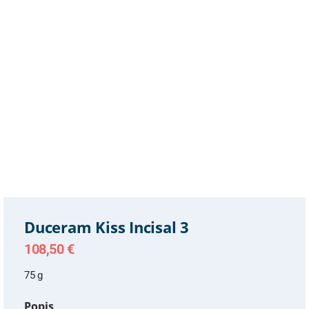
Duceram Kiss Incisal 3
108,50
€
75 g
Popis