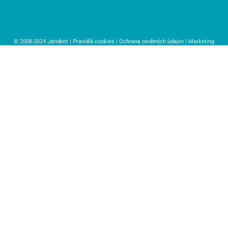
© 2008-2024
Jarident
|
Pravidlá cookies
|
Ochrana osobných údajov
| Marketing
Art
Tvorba web stránok
Otázka na produkt
Máte otázku k produktu? Neváhajte a opýtajte sa
nás – radi vám pomôžeme!
Meno a priezvisko
Email
Telefón