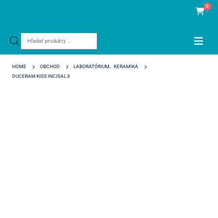
0
Products
search
HOME
OBCHOD
LABORATÓRIUM
,
KERAMIKA
DUCERAM KISS INCISAL 3