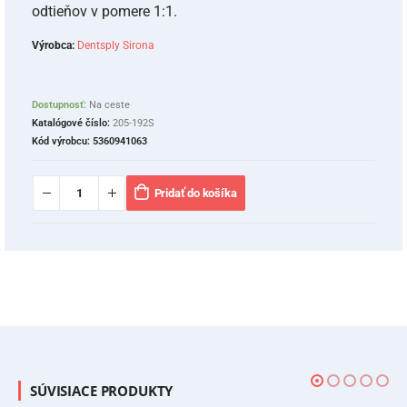
odtieňov v pomere 1:1.
Výrobca:
Dentsply Sirona
Dostupnosť:
Na ceste
Katalógové číslo:
205-192S
Kód výrobcu:
5360941063
Pridať do košíka
SÚVISIACE PRODUKTY