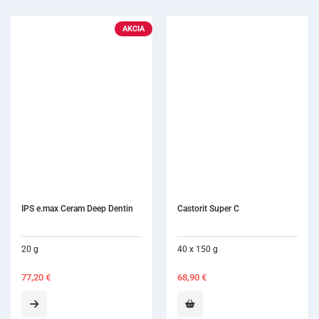
Castorit Super C
IPS inLine Dentin A-D 100 g
40 x 150 g
100 g
68,90
€
149,70
€