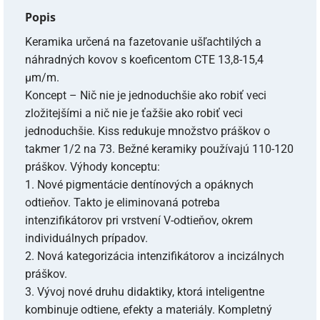
Popis
Keramika určená na fazetovanie ušľachtilých a
náhradných kovov s koeficentom CTE 13,8-15,4
µm/m.
Koncept – Nič nie je jednoduchšie ako robiť veci
zložitejšími a nič nie je ťažšie ako robiť veci
jednoduchšie. Kiss redukuje množstvo práškov o
takmer 1/2 na 73. Bežné keramiky používajú 110-120
práškov. Výhody konceptu:
1. Nové pigmentácie dentínových a opáknych
odtieňov. Takto je eliminovaná potreba
intenzifikátorov pri vrstvení V-odtieňov, okrem
individuálnych prípadov.
2. Nová kategorizácia intenzifikátorov a incizálnych
práškov.
3. Vývoj nové druhu didaktiky, ktorá inteligentne
kombinuje odtiene, efekty a materiály. Kompletný