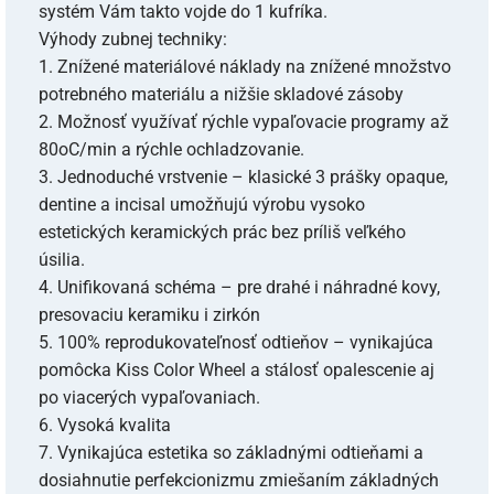
systém Vám takto vojde do 1 kufríka.
Výhody zubnej techniky:
1. Znížené materiálové náklady na znížené množstvo
potrebného materiálu a nižšie skladové zásoby
2. Možnosť využívať rýchle vypaľovacie programy až
80oC/min a rýchle ochladzovanie.
3. Jednoduché vrstvenie – klasické 3 prášky opaque,
dentine a incisal umožňujú výrobu vysoko
estetických keramických prác bez príliš veľkého
úsilia.
4. Unifikovaná schéma – pre drahé i náhradné kovy,
presovaciu keramiku i zirkón
5. 100% reprodukovateľnosť odtieňov – vynikajúca
pomôcka Kiss Color Wheel a stálosť opalescenie aj
po viacerých vypaľovaniach.
6. Vysoká kvalita
7. Vynikajúca estetika so základnými odtieňami a
dosiahnutie perfekcionizmu zmiešaním základných