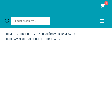
0
Products
search
HOME
OBCHOD
LABORATÓRIUM
,
KERAMIKA
DUCERAM KISS FINAL SHOULDER PORCELAIN 2