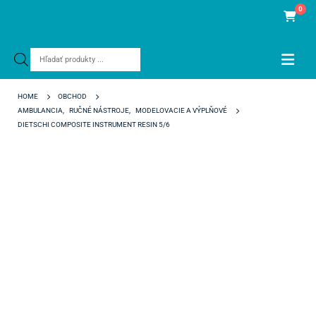
0
Products
search
HOME
OBCHOD
AMBULANCIA
,
RUČNÉ NÁSTROJE
,
MODELOVACIE A VÝPLŇOVÉ
DIETSCHI COMPOSITE INSTRUMENT RESIN 5/6