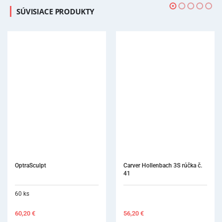
SÚVISIACE PRODUKTY
OptraSculpt
Carver Hollenbach 3S rúčka č. 
41
60 ks
60,20
€
56,20
€