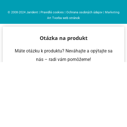
© 2008-2024
Jarident
|
Pravidlá cookies
|
Ochrana osobných údajov
| Marketing
Art
Tvorba web stránok
Otázka na produkt
Máte otázku k produktu? Neváhajte a opýtajte sa
nás – radi vám pomôžeme!
Meno a priezvisko
Email
Telefón
IČO