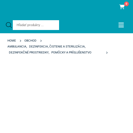
0
Products
search
HOME
OBCHOD
AMBULANCIA
,
DEZINFEKCIA, ČISTENIE A STERILIZÁCIA
,
DEZINFEKČNÉ PROSTRIEDKY
,
POMÔCKY A PRÍSLUŠENSTVO
DEZINFEKČNÁ NÁDOBA NA VRTÁKY DENTO-VIRACTIS MODRÁ