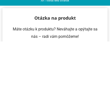
Art
Tvorba web stránok
Otázka na produkt
Máte otázku k produktu? Neváhajte a opýtajte sa
nás – radi vám pomôžeme!
Meno a priezvisko
Email
Telefón
IČO
Správa