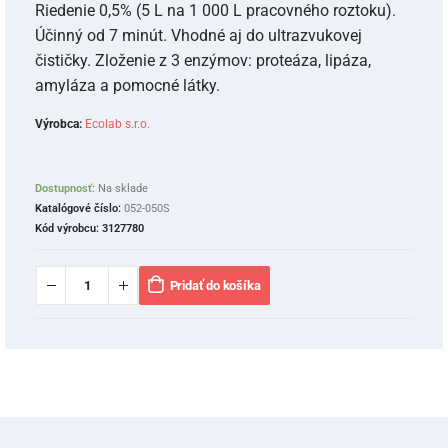
Riedenie 0,5% (5 L na 1 000 L pracovného roztoku).
Účinný od 7 minút. Vhodné aj do ultrazvukovej
čističky. Zloženie z 3 enzýmov: proteáza, lipáza,
amyláza a pomocné látky.
Výrobca:
Ecolab s.r.o.
Dostupnosť:
Na sklade
Katalógové číslo:
052-050S
Kód výrobcu:
3127780
Pridať do košíka