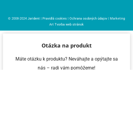
© 2008-2024
Jarident
|
Pravidlá cookies
|
Ochrana osobných údajov
| Marketing
Art
Tvorba web stránok
Otázka na produkt
Máte otázku k produktu? Neváhajte a opýtajte sa
nás – radi vám pomôžeme!
Meno a priezvisko
Email
Telefón