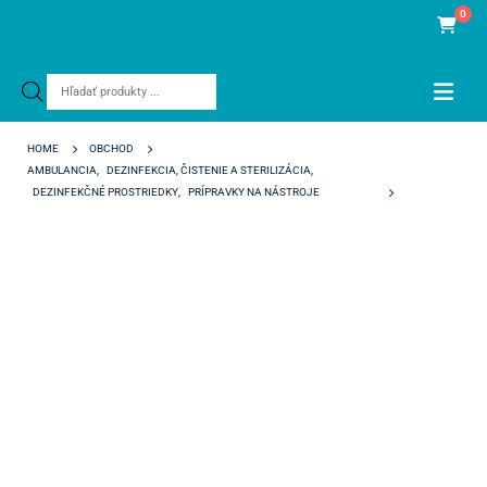
0
Products
search
HOME
OBCHOD
AMBULANCIA
,
DEZINFEKCIA, ČISTENIE A STERILIZÁCIA
,
DEZINFEKČNÉ PROSTRIEDKY
,
PRÍPRAVKY NA NÁSTROJE
DENTASEPT TRI ENZYMATIC