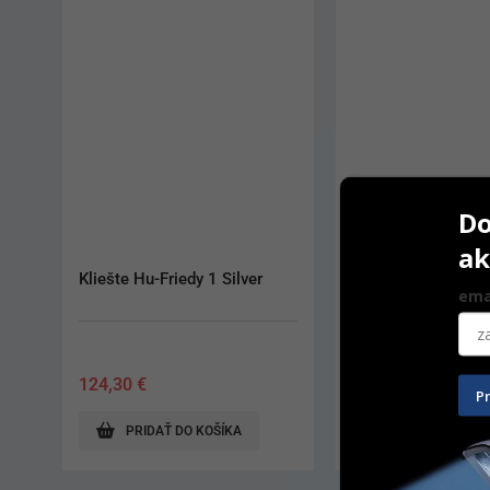
Do
ak
Kliešte Hu-Friedy 1 Silver
Tunneling Knife Mi
ema
rúčka Satin Steel č
124,30
€
79,60
€
P
PRIDAŤ DO KOŠÍKA
PRIDAŤ DO KO