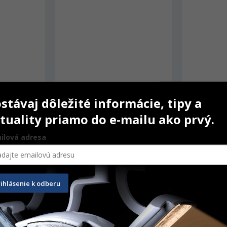
stávaj dôležité informácie, tipy a
tuality priamo do e-mailu ako prvý.
ni Me 
Nožnice La Grange Silver
Kliešte Hu-
ilová adresa
. 6
11,5 cm
101,70
€
124,30
€
rihlásenie k odberu
ŠÍKA
PRIDAŤ DO KOŠÍKA
PRID