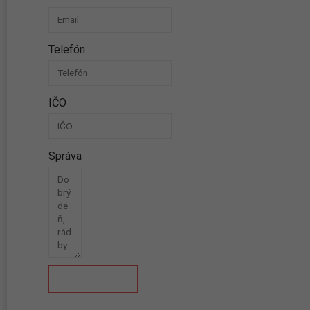
Telefón
IČO
Správa
Odoslať správu