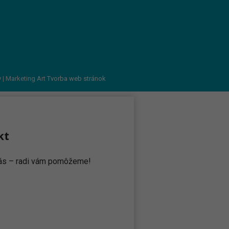
v
| Marketing Art
Tvorba web stránok
kt
 nás – radi vám pomôžeme!