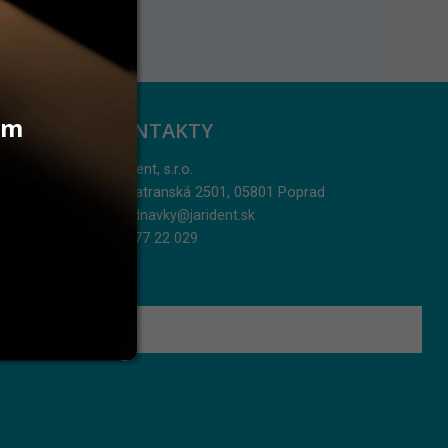
vám
KONTAKTY
Jarident, s.r.o.
Podtatranská 2501, 05801 Poprad
objednavky@jarident.sk
052/77 22 029