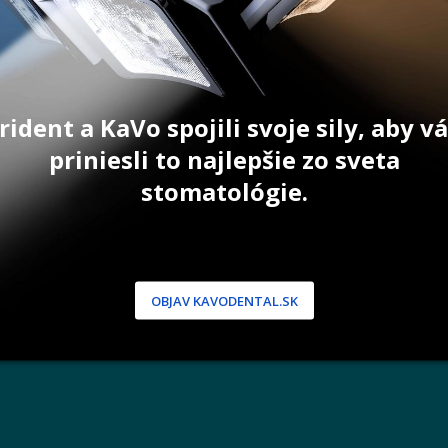
rident a KaVo spojili svoje sily, aby 
NÍCKA ZÓNA
PODPORA
priniesli to najlepšie zo sveta
 / Registrácia
Doprava a platba
stomatológie.
dnávky
Reklamácie
produkty
Servis
 heslo
 podmienky
OBJAV KAVODENTAL.SK