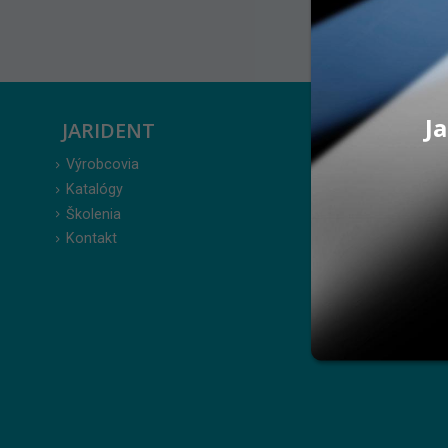
Ja
JARIDENT
ZÁKAZ
Výrobcovia
Prihlásenie
Katalógy
Moje obje
Školenia
Obľúbené 
Kontakt
Zabudnuté
Obchodné