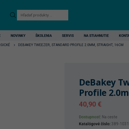
Products
search
E
NOVINKY
ŠKOLENIA
SERVIS
NA STIAHNUTIE
KONT
RGICKÉ
DEBAKEY TWEEZER, STANDARD PROFILE 2.0MM, STRAIGHT, 16CM
DeBakey Tw
Profile 2.0
40,90
€
Dostupnosť:
Na ceste
Katalógové číslo:
389-103