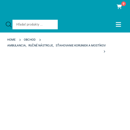
0
Products
search
HOME
OBCHOD
AMBULANCIA
,
RUČNÉ NÁSTROJE
,
SŤAHOVANIE KORUNIEK A MOSTÍKOV
CROWN CLICK DE LUXE Č.2