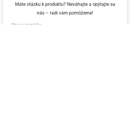
Máte otázku k produktu? Neváhajte a opýtajte sa
nás – radi vám pomôžeme!
Meno a priezvisko
Email
Telefón
IČO
Správa