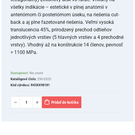
všetky indikácie – estetické v plnej anatómii v
anteriórnom či posteriórnom úseku, na riešenia cut-
back a aj plne fazetované riešenia. Veľmi vysoká
translucencia 45%, prirodzený prechod odtieňov
jednotlivých vrstiev (5 hlavných vrstiev a 4 prechodné
vrstvy). Vhodný až na konštrukcie 14 členov, pevnosť
> 1100 MPa.
Dostupnosť:
Na ceste
Katalógové číslo:
290-032S
Kód výrobcu:
R43XX98181
Pridať do košíka