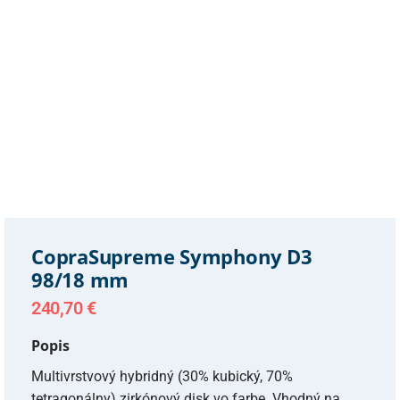
CopraSupreme Symphony D3
98/18 mm
240,70
€
Popis
Multivrstvový hybridný (30% kubický, 70%
tetragonálny) zirkónový disk vo farbe. Vhodný na