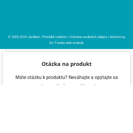
© 2008-2024
Jarident
|
Pravidlá cookies
|
Ochrana osobných údajov
| Marketing
Art
Tvorba web stránok
Otázka na produkt
Máte otázku k produktu? Neváhajte a opýtajte sa
nás – radi vám pomôžeme!
Meno a priezvisko
Email