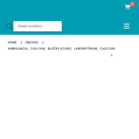
0
Products
search
HOME
OBCHOD
AMBULANCIA
,
CAD-CAM
,
BLOČKY A DISKY
,
LABORATÓRIUM
,
CAD/CAM
COPRASUPREME SYMPHONY D3 98/18 MM