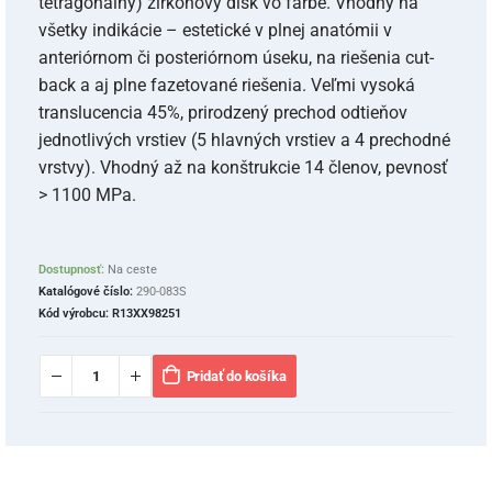
tetragonálny) zirkónový disk vo farbe. Vhodný na
všetky indikácie – estetické v plnej anatómii v
anteriórnom či posteriórnom úseku, na riešenia cut-
back a aj plne fazetované riešenia. Veľmi vysoká
translucencia 45%, prirodzený prechod odtieňov
jednotlivých vrstiev (5 hlavných vrstiev a 4 prechodné
vrstvy). Vhodný až na konštrukcie 14 členov, pevnosť
> 1100 MPa.
Dostupnosť:
Na ceste
Katalógové číslo:
290-083S
Kód výrobcu:
R13XX98251
Pridať do košíka