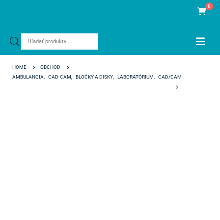
0
Products
search
HOME
OBCHOD
AMBULANCIA
,
CAD-CAM
,
BLOČKY A DISKY
,
LABORATÓRIUM
,
CAD/CAM
COPRASUPREME SYMPHONY A3 98/25 MM