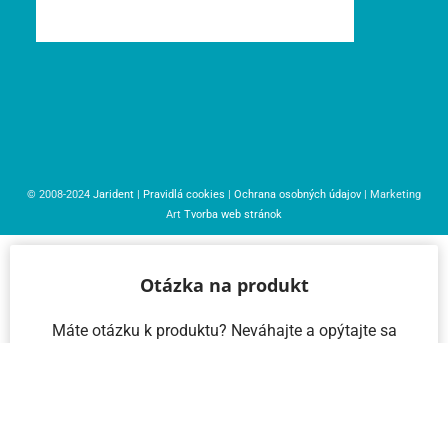
© 2008-2024
Jarident
|
Pravidlá cookies
|
Ochrana osobných údajov
| Marketing
Art
Tvorba web stránok
Otázka na produkt
Máte otázku k produktu? Neváhajte a opýtajte sa
nás – radi vám pomôžeme!
Meno a priezvisko