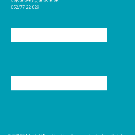
objednavky@jarident.sk
052/77 22 029