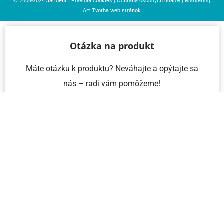
© 2008-2024
Jarident
|
Pravidlá cookies
|
Ochrana osobných údajov
| Marketing
Art
Tvorba web stránok
Otázka na produkt
Máte otázku k produktu? Neváhajte a opýtajte sa
nás – radi vám pomôžeme!
Meno a priezvisko
Email
Telefón
IČO