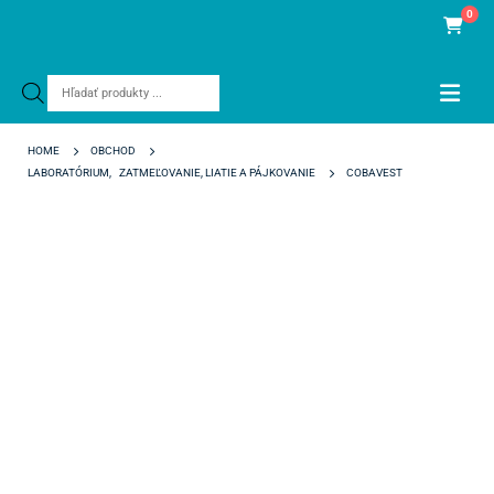
0
Products
search
HOME
OBCHOD
LABORATÓRIUM
,
ZATMEĽOVANIE, LIATIE A PÁJKOVANIE
COBAVEST