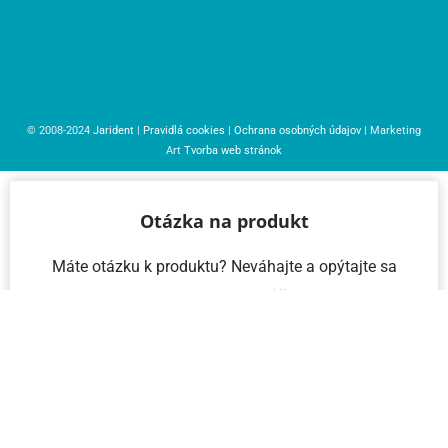
© 2008-2024
Jarident
|
Pravidlá cookies
|
Ochrana osobných údajov
| Marketing
Art
Tvorba web stránok
Otázka na produkt
Máte otázku k produktu? Neváhajte a opýtajte sa
nás – radi vám pomôžeme!
Meno a priezvisko
Email