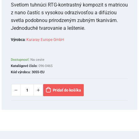
Svetlom tuhnúci RTG-kontrastný kompozit s matricou
z nano častíc s vysokou odrazivosťou a difúziou
svetla podobnou prirodzeným zubným tkanivám.
Jednoduché tvarovanie a leštenie.
Výrobca:
Kuraray Europe GmbH
Dostupnosť:
Na ceste
Katalógové číslo:
096-046S
Kód výrobcu:
3055-EU
Pridať do košíka