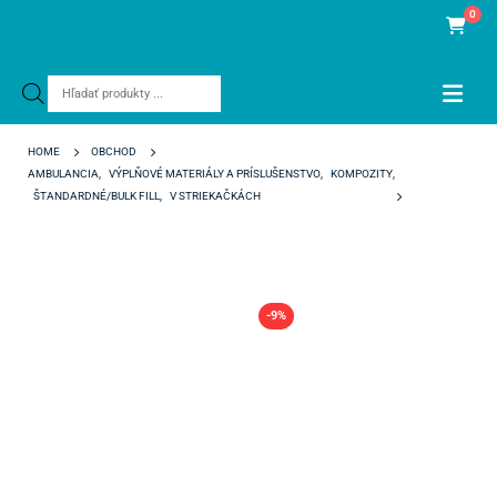
0
Products
search
HOME
OBCHOD
AMBULANCIA
,
VÝPLŇOVÉ MATERIÁLY A PRÍSLUŠENSTVO
,
KOMPOZITY
,
ŠTANDARDNÉ/BULK FILL
,
V STRIEKAČKÁCH
CLEARFIL MAJESTY ES-2 PREMIUM XWE
-9%