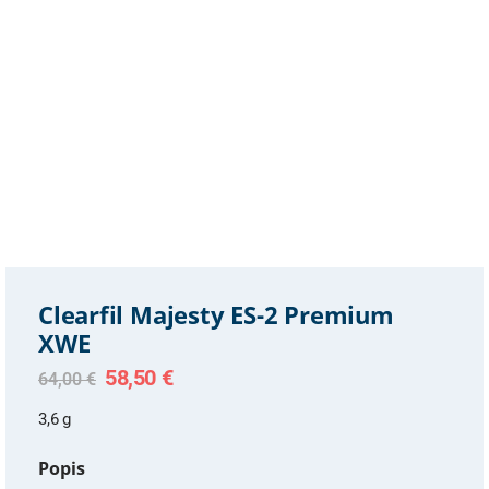
Clearfil Majesty ES-2 Premium
XWE
Original
Current
58,50
€
64,00
€
price
price
was:
is:
3,6 g
64,00 €.
58,50 €.
Popis