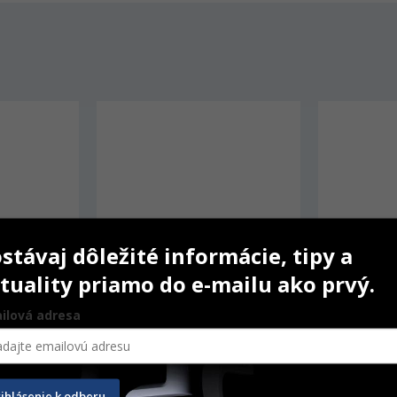
stávaj dôležité informácie, tipy a
tuality priamo do e-mailu ako prvý.
ilová adresa
IPS inLine Margin
IPS inLine One Dentci
rihlásenie k odberu