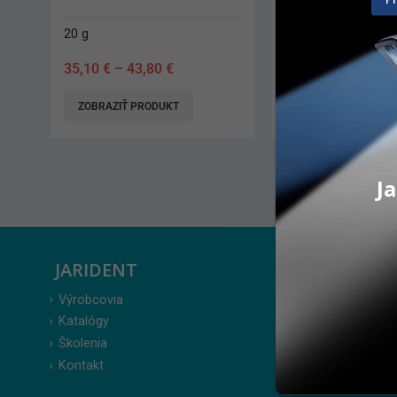
20 g
61,00
€
–
63,40
€
ZOBRAZIŤ PRODUKT
Ja
JARIDENT
ZÁKAZ
Výrobcovia
Prihlásenie
Katalógy
Moje obje
Školenia
Obľúbené 
Kontakt
Zabudnuté
Obchodné