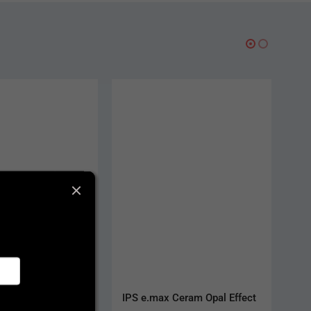
sal 20 g
IPS e.max Ceram Opal Effect
Biocetal 25 