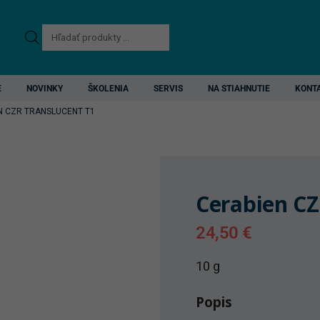
Products
search
E
NOVINKY
ŠKOLENIA
SERVIS
NA STIAHNUTIE
KONT
N CZR TRANSLUCENT T1
Cerabien CZ
24,50
€
10 g
Popis