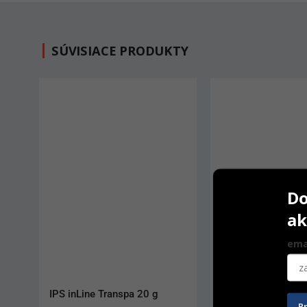
SÚVISIACE PRODUKTY
Do
ak
ema
IPS Style Ceram Add-On
P