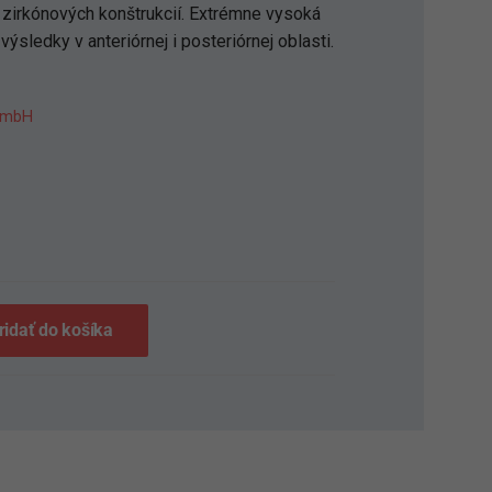
 zirkónových konštrukcií. Extrémne vysoká
ýsledky v anteriórnej i posteriórnej oblasti.
GmbH
S
ridať do košíka