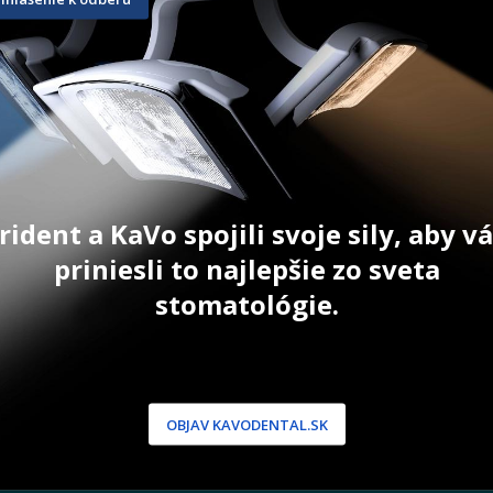
20 g
20 g
50,10
€
35,10
€
ZOBRAZIŤ PRODUKT
ZOBRAZIŤ PRODUKT
rident a KaVo spojili svoje sily, aby 
priniesli to najlepšie zo sveta
stomatológie.
NÍCKA ZÓNA
PODPORA
 / Registrácia
Doprava a platba
dnávky
Reklamácie
OBJAV KAVODENTAL.SK
produkty
Servis
 heslo
 podmienky