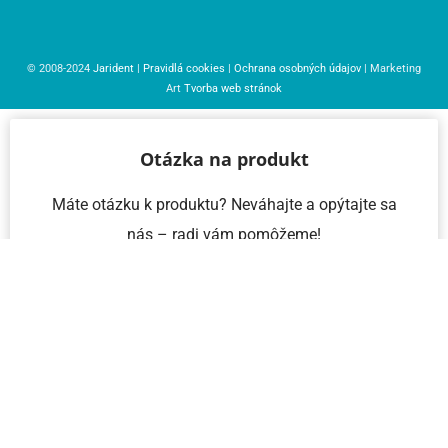
© 2008-2024
Jarident
|
Pravidlá cookies
|
Ochrana osobných údajov
| Marketing
Art
Tvorba web stránok
Otázka na produkt
Máte otázku k produktu? Neváhajte a opýtajte sa
nás – radi vám pomôžeme!
Meno a priezvisko
Email
Telefón