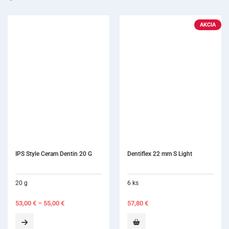
AKCIA
Dentiflex 22 mm S Light
IPS inLine Opa
6 ks
20 g
57,80
€
49,80
€