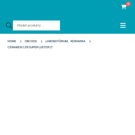
0
Products
search
HOME
OBCHOD
LABORATÓRIUM
,
KERAMIKA
CERABIEN CZR SUPER LUSTER LT