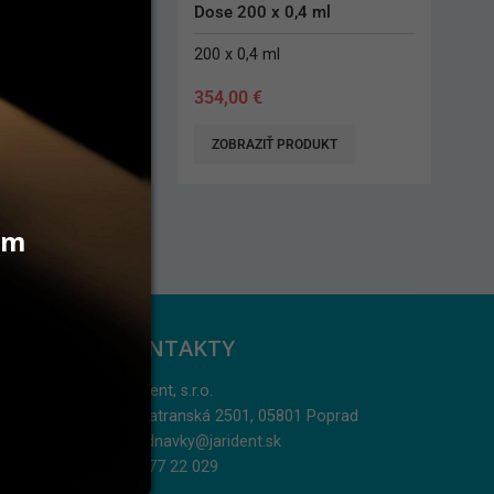
 0,4 ml
l
1 ks
2,60
€
 PRODUKT
PRIDAŤ DO KOŠÍKA
vám
KONTAKTY
Jarident, s.r.o.
Podtatranská 2501, 05801 Poprad
objednavky@jarident.sk
052/77 22 029