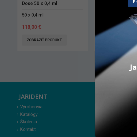
P
Concentrate
10 ks + 10 ks
50 ml
94,10
€
14,60
€
ZOBRAZIŤ PRODUKT
PRIDAŤ DO KO
Ja
JARIDENT
ZÁKAZ
Výrobcovia
Prihlásenie
Katalógy
Moje obje
Školenia
Obľúbené 
Kontakt
Zabudnuté