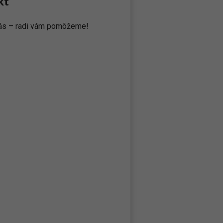
kt
 nás – radi vám pomôžeme!