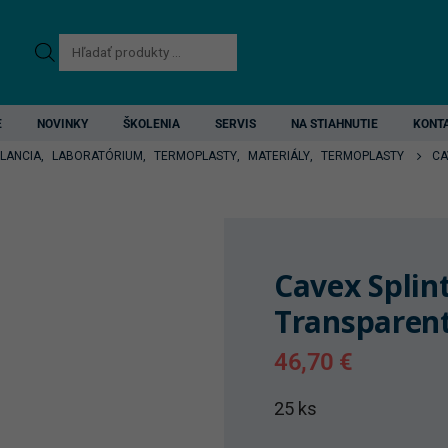
Products
search
E
NOVINKY
ŠKOLENIA
SERVIS
NA STIAHNUTIE
KONT
LANCIA
,
LABORATÓRIUM
,
TERMOPLASTY
,
MATERIÁLY
,
TERMOPLASTY
CA
Cavex Splin
Transparen
46,70
€
25 ks