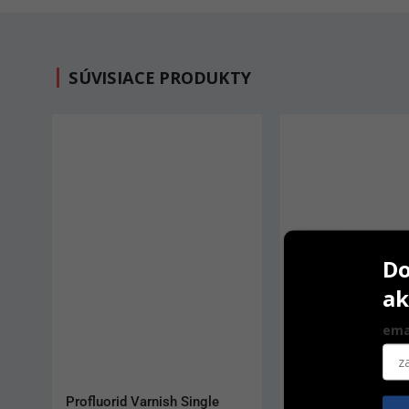
SÚVISIACE PRODUKTY
Do
ak
ema
Opalescence Go 6%
Dent Fresh Original