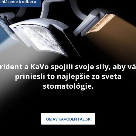
rihlásenie k odberu
Dose 200 x
300 g
200 x 0,4 m
33,60
€
354,00
€
ŠÍKA
ZOBRAZIŤ PRODUKT
ZOBRAZIŤ
rident a KaVo spojili svoje sily, aby 
priniesli to najlepšie zo sveta
stomatológie.
NÍCKA ZÓNA
PODPORA
 / Registrácia
Doprava a platba
dnávky
Reklamácie
OBJAV KAVODENTAL.SK
produkty
Servis
 heslo