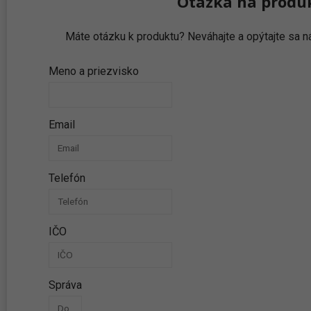
Otázka na produ
Máte otázku k produktu? Neváhajte a opýtajte sa
Meno a priezvisko
Email
Telefón
IČO
Správa