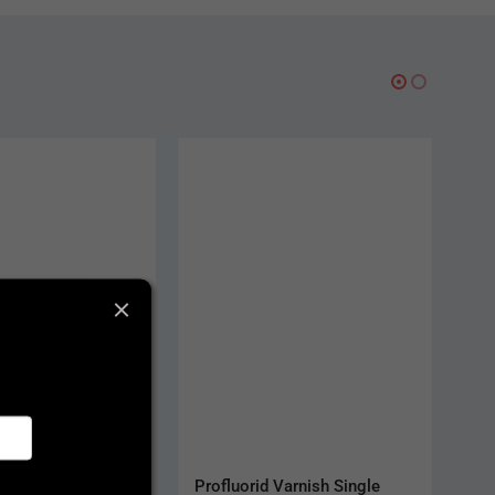
Varnish Single 
TePe Compact Tuft