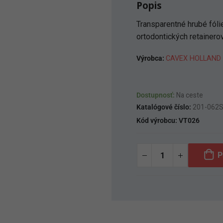
Popis
Transparentné hrubé fólie
ortodontických retainerov
Výrobca:
CAVEX HOLLAND
Dostupnosť:
Na ceste
Katalógové číslo:
201-062
Kód výrobcu:
VT026
P