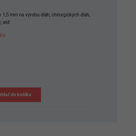
 1,5 mm na výrobu dláh, chirurgických dláh,
, atď.
 BV
S
ridať do košíka