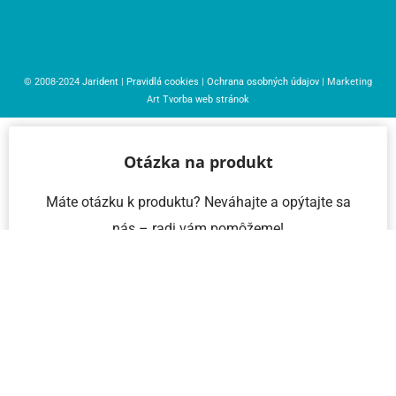
© 2008-2024
Jarident
|
Pravidlá cookies
|
Ochrana osobných údajov
| Marketing
Art
Tvorba web stránok
Otázka na produkt
Máte otázku k produktu? Neváhajte a opýtajte sa
nás – radi vám pomôžeme!
Meno a priezvisko
Email
Telefón