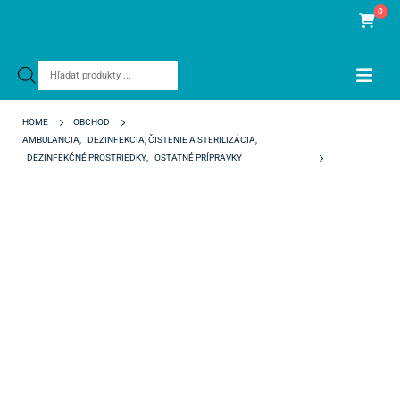
0
Products
search
HOME
OBCHOD
AMBULANCIA
,
DEZINFEKCIA, ČISTENIE A STERILIZÁCIA
,
DEZINFEKČNÉ PROSTRIEDKY
,
OSTATNÉ PRÍPRAVKY
CAVEX IMPRESAFE STARTER KIT