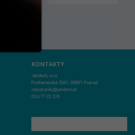
KONTAKTY
Jarident, s.r.o.
Podtatranská 2501, 05801 Poprad
objednavky@jarident.sk
052/77 22 029