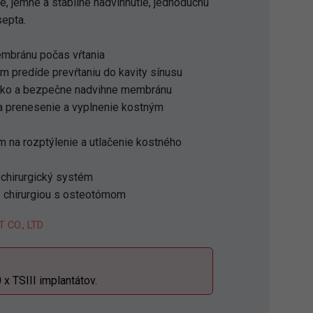
e, jemné a stabilné nadvihnutie, jednoduchú
septa.
mbránu počas vŕtania
m predíde prevŕtaniu do kavity sínusu
ahko a bezpečne nadvihne membránu
a prenesenie a vyplnenie kostným
 na rozptýlenie a utlačenie kostného
y chirurgický systém
 chirurgiou s osteotómom
 CO., LTD
 TSIII implantátov.