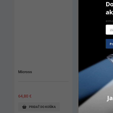
Do
ak
ema
P
Profix Membrane Fixation Kit
Tissue Punch 5,3
Ja
1 253,70
€
59,10
€
PRIDAŤ DO KOŠÍKA
PRIDAŤ DO KO