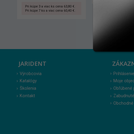
JARIDENT
ZÁKAZ
Výrobcovia
Prihlásenie
Katalógy
Moje obje
Školenia
Obľúbené 
Kontakt
Zabudnuté
Obchodné