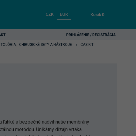
CZK
EUR
Košík
0
AKT
PRIHLÁSENIE / REGISTRÁCIA
NTOLÓGIA
,
CHIRUGICKÉ SETY A NÁSTROJE
CAS KIT
 na ľahké a bezpečné nadvihnutie membrány
tálnou metódou. Unikátny dizajn vrtáka