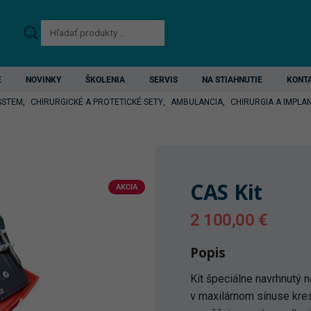
Products
search
E
NOVINKY
ŠKOLENIA
SERVIS
NA STIAHNUTIE
KONT
SSTEM
,
CHIRURGICKÉ A PROTETICKÉ SETY
,
AMBULANCIA
,
CHIRURGIA A IMPLA
CAS Kit
AKCIA
2 100,00
€
Popis
Kit špeciálne navrhnutý
v maxilárnom sínuse kres