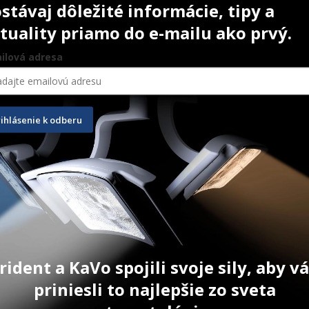
stávaj dôležité informácie, tipy a
tuality priamo do e-mailu ako prvý.
ilová adresa
rihlásenie k odberu
/5,5 mm
Trephine Drill Short 3,7/4,5 
Profix Mem
mm
x 3,0 mm
10 ks
rident a KaVo spojili svoje sily, aby 
145,20
€
287,40
€
priniesli to najlepšie zo sveta
ŠÍKA
PRIDAŤ DO KOŠÍKA
PRID