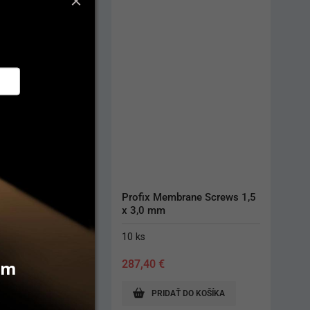
brane Screws 1,5 
Cytoplast PTFE Ti-250 XLK 
30 x 40 mm
1 ks
vám
326,90
€
AŤ DO KOŠÍKA
PRIDAŤ DO KOŠÍKA