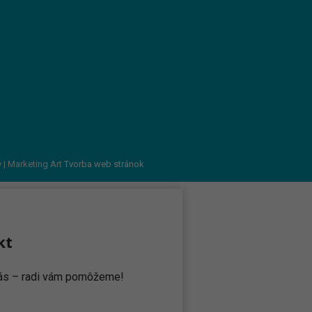
v
| Marketing Art
Tvorba web stránok
kt
 nás – radi vám pomôžeme!