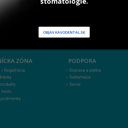
stomatológie.
OBJAV KAVODENTAL.SK
NÍCKA ZÓNA
PODPORA
 / Registrácia
Doprava a platba
dnávky
Reklamácie
produkty
Servis
 heslo
 podmienky