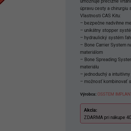
umožňuje precízne vŕtani
úpravu cesty a chirurgiu 
Vlastnosti CAS Kitu:
– bezpečne nadvihne me
– unikátny stopper systé
– hydraulický systém ľ
– Bone Carrier System n
materiálom
– Bone Spreading System
materiálu
– jednoduchý a intuitívn
– možnosť kombinovať s
Výrobca:
OSSTEM IMPLANT
Akcia:
ZDARMA pri nákupe 40 x