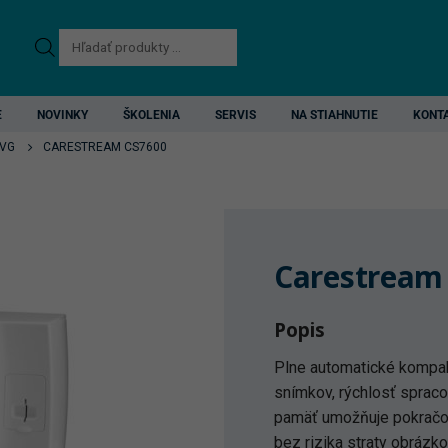
Products
search
E
NOVINKY
ŠKOLENIA
SERVIS
NA STIAHNUTIE
KONT
VG
CARESTREAM CS7600
Carestream
Popis
Plne automatické kompakt
snímkov, rýchlosť sprac
pamäť umožňuje pokračov
bez rizika straty obrázko