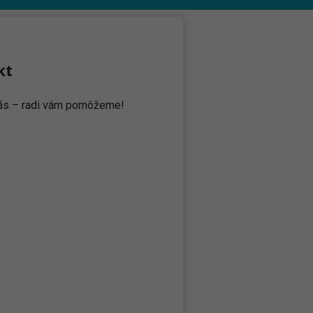
kt
 nás – radi vám pomôžeme!