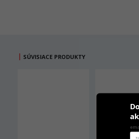
SÚVISIACE PRODUKTY
Do
ak
ema