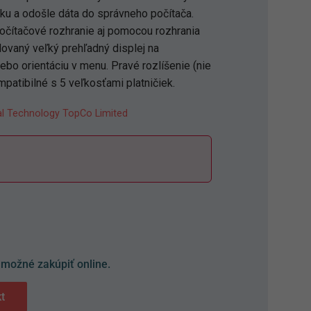
čku a odošle dáta do správneho počítača.
počítačové rozhranie aj pomocou rozhrania
dovaný veľký prehľadný displej na
bo orientáciu v menu. Pravé rozlíšenie (nie
patibilné s 5 veľkosťami platničiek.
l Technology TopCo Limited
S
 možné zakúpiť online.
t