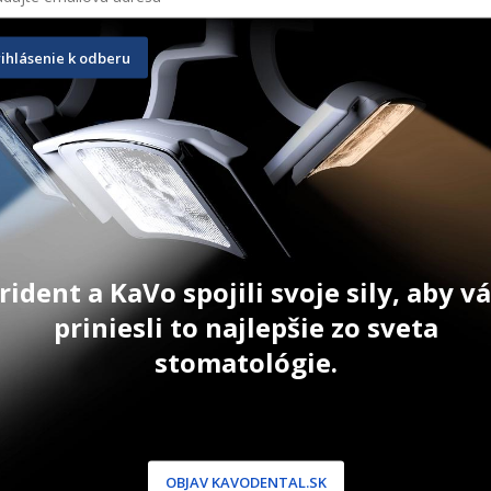
rihlásenie k odberu
 2
Carestream CS8100
PsPix ochr
OPG
250 ks
59,10
€
ZOBRAZIŤ PRODUKT
ŠÍKA
PRID
rident a KaVo spojili svoje sily, aby 
priniesli to najlepšie zo sveta
stomatológie.
NÍCKA ZÓNA
PODPORA
OBJAV KAVODENTAL.SK
 / Registrácia
Doprava a platba