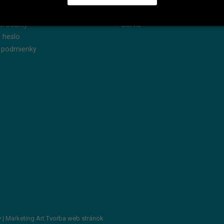
dnávky
Reklamácie
produkty
Servis
 heslo
 podmienky
v
| Marketing Art
Tvorba web stránok