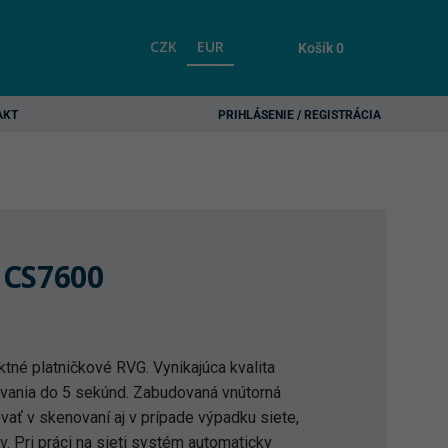
CZK
EUR
Košík
0
AKT
PRIHLÁSENIE / REGISTRÁCIA
 CS7600
né platničkové RVG. Vynikajúca kvalita
ovania do 5 sekúnd. Zabudovaná vnútorná
ať v skenovaní aj v prípade výpadku siete,
v. Pri práci na sieti systém automaticky