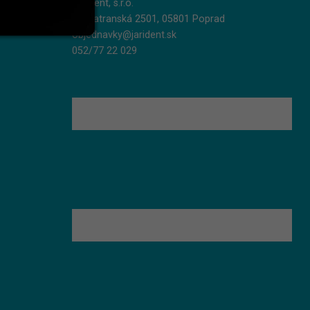
Jarident, s.r.o.
Podtatranská 2501, 05801 Poprad
objednavky@jarident.sk
052/77 22 029