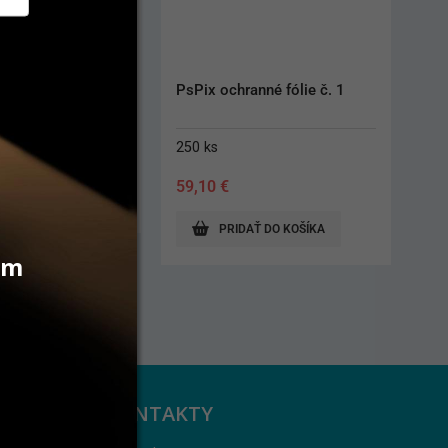
anné fólie č. 1
Carestream CS8100 Pano 
Bite Block Sleeves
150 ks
27,10
€
AŤ DO KOŠÍKA
PRIDAŤ DO KOŠÍKA
vám
KONTAKTY