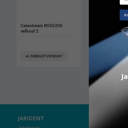
P
PsPix 2
VistaScan fólie č.
1 000 ks
9 789,00
€
232,70
€
PRIDAŤ DO KOŠÍKA
PRIDAŤ DO KO
Ja
JARIDENT
ZÁKAZ
Výrobcovia
Prihlásenie