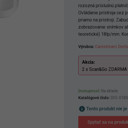
rozozná príslušnú platni
Ovládanie prístroja cez 
priamo na prístroji. Zabu
zobrazovanie snímkov ale
teoretické) 18lp/mm. Kom
Výrobca:
Carestream Denta
Akcia:
2 x Scan&Go ZDARMA
Dostupnosť:
Na sklade
Katalógové číslo:
035-018
Tento produkt nie je
Spýtať sa na produk