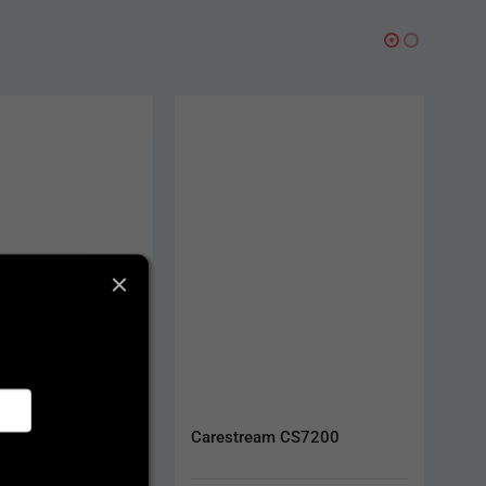
am CS7200
PsPix 2 platničky č. 2