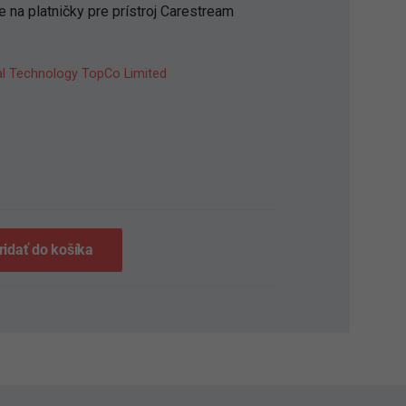
e na platničky pre prístroj Carestream
l Technology TopCo Limited
S
ridať do košíka