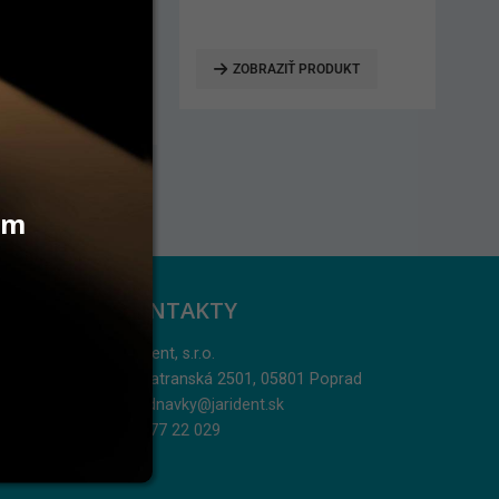
2 ks
126,10
€
AZIŤ PRODUKT
PRIDAŤ DO KOŠÍKA
vám
KONTAKTY
Jarident, s.r.o.
Podtatranská 2501, 05801 Poprad
objednavky@jarident.sk
052/77 22 029