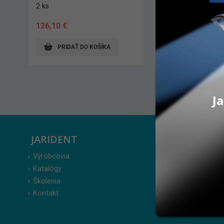
200 ks
4 ks
48,00
€
281,70
€
PRIDAŤ DO KOŠÍKA
PRIDAŤ DO K
Ja
JARIDENT
ZÁKAZ
Výrobcovia
Prihlásenie
Katalógy
Moje obje
Školenia
Obľúbené 
Kontakt
Zabudnuté
Obchodné