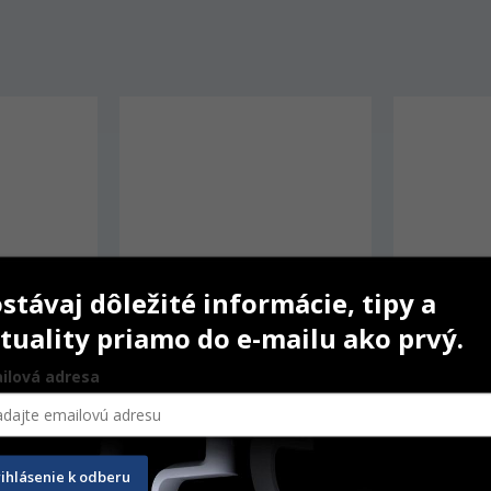
stávaj dôležité informácie, tipy a
tuality priamo do e-mailu ako prvý.
ilová adresa
00/CS7200 
Carestream CS8100 Pano 
Carestre
Bite Block Sleeves
rihlásenie k odberu