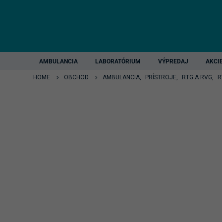
AMBULANCIA
LABORATÓRIUM
VÝPREDAJ
AKCI
HOME
OBCHOD
AMBULANCIA
,
PRÍSTROJE
,
RTG A RVG
,
R