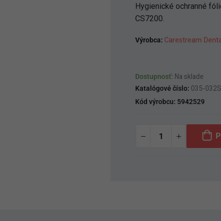
Hygienické ochranné fóli
CS7200.
Výrobca:
Carestream Denta
Dostupnosť:
Na sklade
Katalógové číslo:
035-032
Kód výrobcu:
5942529
P