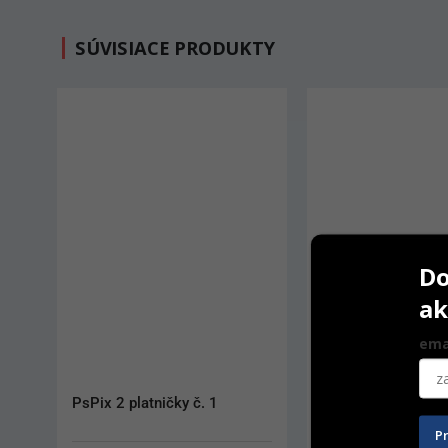
SÚVISIACE PRODUKTY
Do
ak
ema
Carestream CS7200 fólie č. 0
Carestream CS76
platničky č. 2
P