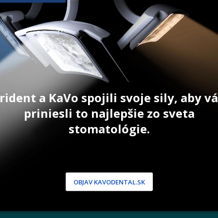
150 ks
27,10
€
ZOBR
OŠÍKA
PRIDAŤ DO KOŠÍKA
rident a KaVo spojili svoje sily, aby 
priniesli to najlepšie zo sveta
stomatológie.
NÍCKA ZÓNA
PODPORA
 / Registrácia
Doprava a platba
dnávky
Reklamácie
produkty
Servis
OBJAV KAVODENTAL.SK
 heslo
 podmienky