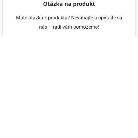
Otázka na produkt
Máte otázku k produktu? Neváhajte a opýtajte sa
nás – radi vám pomôžeme!
Meno a priezvisko
Email
Telefón
IČO
Správa