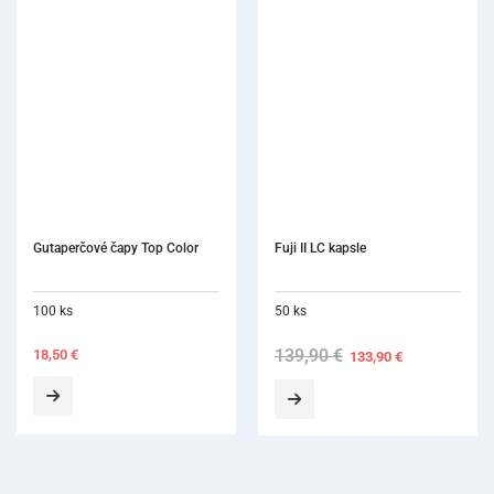
Fuji II LC kapsle
50 ks
139,90
€
Original
Current
133,90
€
price
price
was:
is:
139,90 €.
133,90 €.