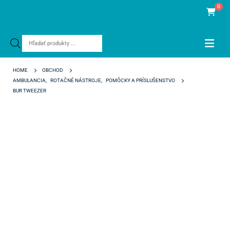
0
Products
search
HOME
OBCHOD
AMBULANCIA
,
ROTAČNÉ NÁSTROJE
,
POMÔCKY A PRÍSLUŠENSTVO
BUR TWEEZER