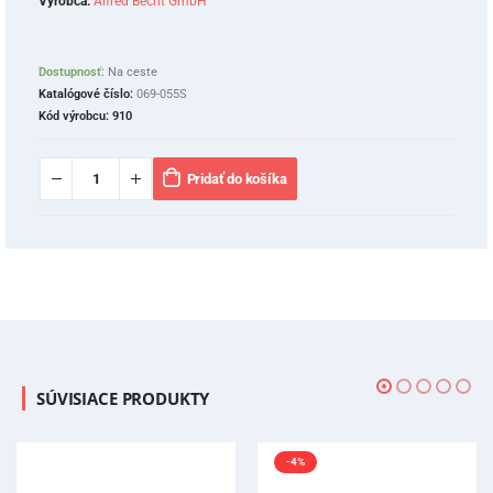
Výrobca:
Alfred Becht GmbH
Dostupnosť:
Na ceste
Katalógové číslo:
069-055S
Kód výrobcu:
910
Pridať do košíka
SÚVISIACE PRODUKTY
-4%