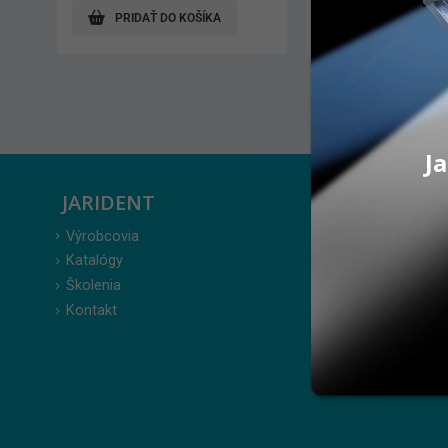
PRIDAŤ DO KOŠÍKA
PRIDAŤ DO KO
Ja
JARIDENT
ZÁKAZ
Výrobcovia
Prihlásenie
Katalógy
Moje obje
Školenia
Obľúbené 
Kontakt
Zabudnuté
Obchodné