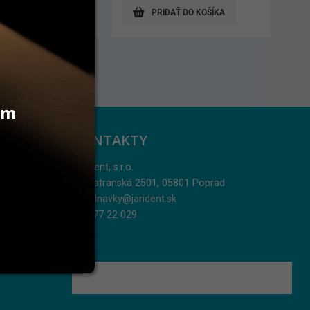
AŤ DO KOŠÍKA
PRIDAŤ DO KOŠÍKA
vám
KONTAKTY
Jarident, s.r.o.
Podtatranská 2501, 05801 Poprad
objednavky@jarident.sk
052/77 22 029