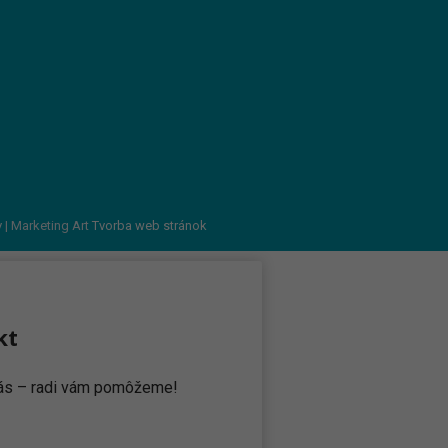
v
| Marketing Art
Tvorba web stránok
kt
 nás – radi vám pomôžeme!