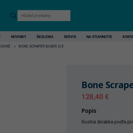
Products
search
E
NOVINKY
ŠKOLENIA
SERVIS
NA STIAHNUTIE
KONT
RGICKÉ
BONE SCRAPER BUSER 2/3
Bone Scrape
128,40
€
Popis
Kostná škrabka podľa pr