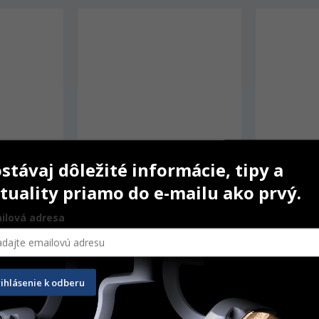
stávaj dôležité informácie, tipy a
tuality priamo do e-mailu ako prvý.
ilová adresa
Kliešte Hu-Friedy 51 Silver
Páka Bein H
Silver
rihlásenie k odberu
124,30
€
61,30
€