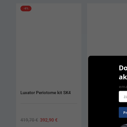
Do
ak
ema
Rongeur Friedmann small
Dr. Paulo Malo Kit
P
328,80
€
2 534,80
€