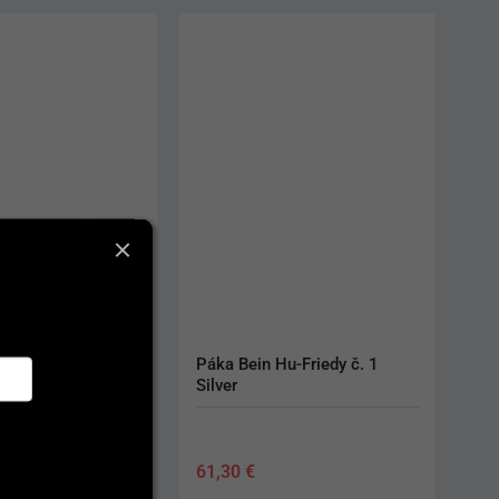
u-Friedy č. 1 
Sinus Curette č. 2 Black Line
170,70
€