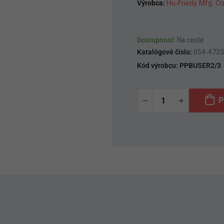
Výrobca:
Hu-Friedy Mfg. Co
Dostupnosť:
Na ceste
Katalógové číslo:
054-473
Kód výrobcu:
PPBUSER2/3
P