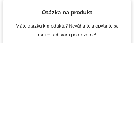
Otázka na produkt
Máte otázku k produktu? Neváhajte a opýtajte sa
nás – radi vám pomôžeme!
Meno a priezvisko
Email
Telefón
IČO
Správa