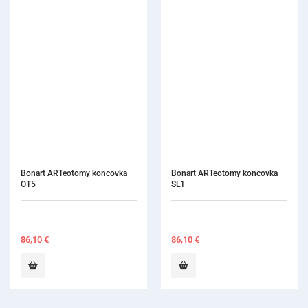
Bonart ARTeotomy koncovka 
Im
SL1
86,10
€
2 