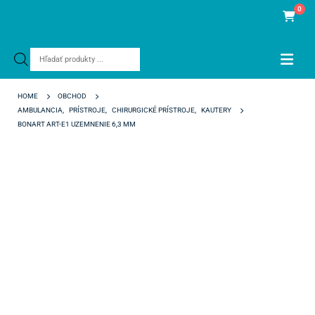
0
Products
search
HOME
OBCHOD
AMBULANCIA
,
PRÍSTROJE
,
CHIRURGICKÉ PRÍSTROJE
,
KAUTERY
BONART ART-E1 UZEMNENIE 6,3 MM