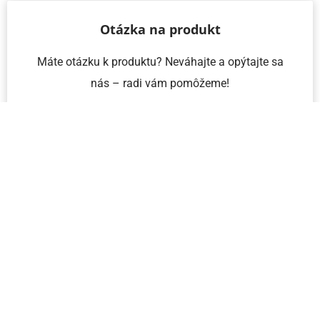
Otázka na produkt
Máte otázku k produktu? Neváhajte a opýtajte sa
nás – radi vám pomôžeme!
Meno a priezvisko
Email
Telefón
IČO
Správa