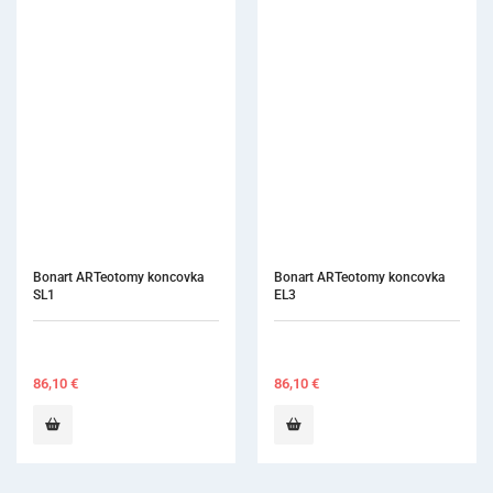
Bonart ARTeotomy koncovka 
PRF Professional Kit
EL3
86,10
€
4 147,00
€