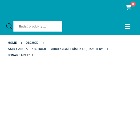
0
Products
search
HOME
OBCHOD
AMBULANCIA
,
PRÍSTROJE
,
CHIRURGICKÉ PRÍSTROJE
,
KAUTERY
BONART ART-E1 T5