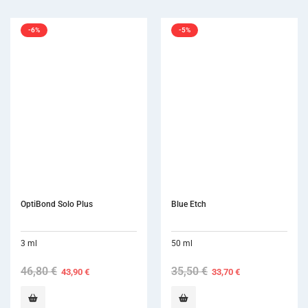
-6%
-5%
OptiBond Solo Plus
Blue Etch
3 ml
50 ml
46,80
€
Original
Current
35,50
€
Original
Current
43,90
€
33,70
€
price
price
price
price
was:
is:
was:
is:
46,80 €.
43,90 €.
35,50 €.
33,70 €.