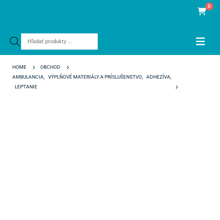
0
Products
search
HOME
OBCHOD
AMBULANCIA
,
VÝPLŇOVÉ MATERIÁLY A PRÍSLUŠENSTVO
,
ADHEZÍVA
,
LEPTANIE
BLUE ETCH DISPENSERS