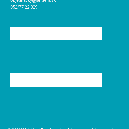
objednavky@jarident.sk
052/77 22 029