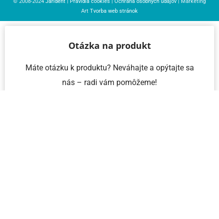
© 2008-2024
Jarident
|
Pravidlá cookies
|
Ochrana osobných údajov
| Marketing
Art
Tvorba web stránok
Otázka na produkt
Máte otázku k produktu? Neváhajte a opýtajte sa
nás – radi vám pomôžeme!
Meno a priezvisko
Email
Telefón
IČO