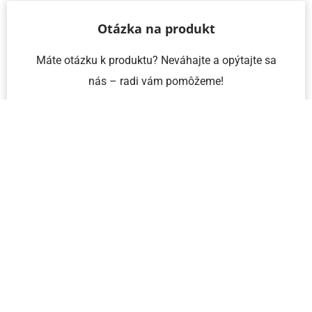
Otázka na produkt
Máte otázku k produktu? Neváhajte a opýtajte sa
nás – radi vám pomôžeme!
Meno a priezvisko
Email
Telefón
IČO
Správa