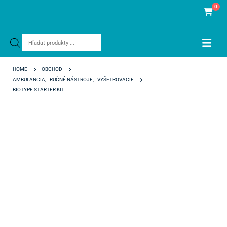
0
Products
search
HOME
OBCHOD
AMBULANCIA
,
RUČNÉ NÁSTROJE
,
VYŠETROVACIE
BIOTYPE STARTER KIT