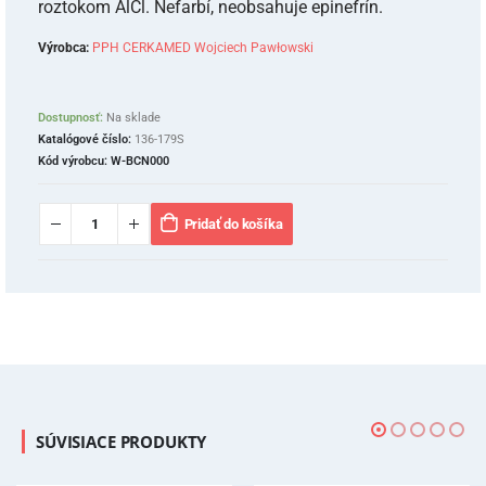
roztokom AlCl. Nefarbí, neobsahuje epinefrín.
Výrobca:
PPH CERKAMED Wojciech Pawłowski
Dostupnosť:
Na sklade
Katalógové číslo:
136-179S
Kód výrobcu:
W-BCN000
Pridať do košíka
SÚVISIACE PRODUKTY