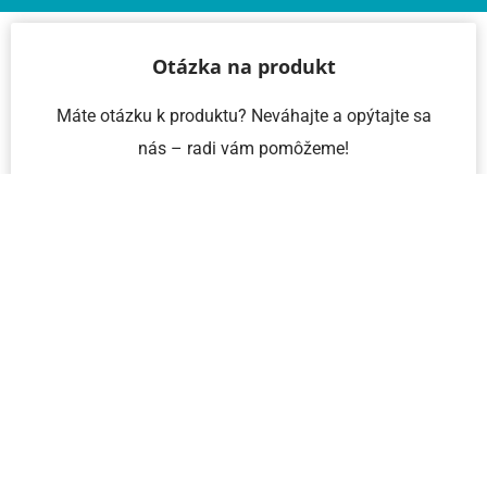
Otázka na produkt
Máte otázku k produktu? Neváhajte a opýtajte sa
nás – radi vám pomôžeme!
Meno a priezvisko
Email
Telefón
IČO
Správa