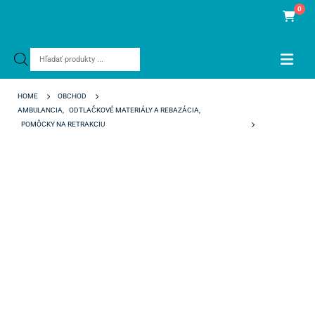
0
Products
search
HOME
OBCHOD
AMBULANCIA
,
ODTLAČKOVÉ MATERIÁLY A REBAZÁCIA
,
POMÔCKY NA RETRAKCIU
BEST CORD NANO Č. 000