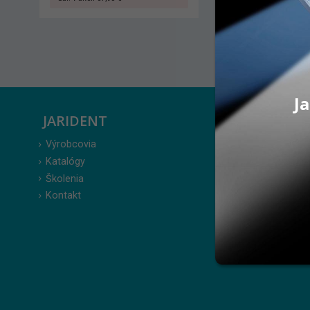
Ja
JARIDENT
ZÁKAZ
Výrobcovia
Prihlásenie
Katalógy
Moje obje
Školenia
Obľúbené 
Kontakt
Zabudnuté
Obchodné