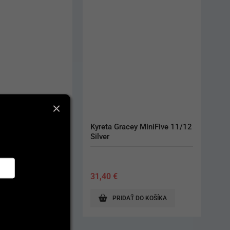
y 1/2 Resin E2.0
Kyreta Gracey MiniFive 11/12 
Kyret
Silver
31,40
€
31,
 DO KOŠÍKA
PRIDAŤ DO KOŠÍKA
ZDARMA Cena za 1
70 €