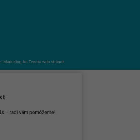
v
| Marketing Art
Tvorba web stránok
kt
 nás – radi vám pomôžeme!