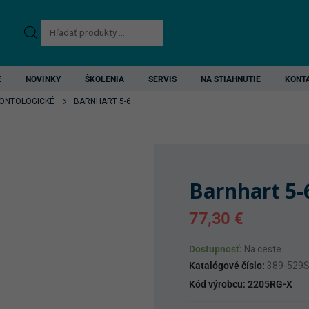
Products
search
E
NOVINKY
ŠKOLENIA
SERVIS
NA STIAHNUTIE
KONT
ONTOLOGICKÉ
BARNHART 5-6
Barnhart 5-
77,30
€
Dostupnosť:
Na ceste
Katalógové číslo:
389-529
Kód výrobcu:
2205RG-X