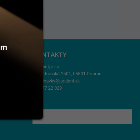
vám
KONTAKTY
Jarident, s.r.o.
Podtatranská 2501, 05801 Poprad
objednavky@jarident.sk
052/77 22 029