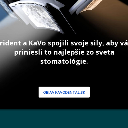
rident a KaVo spojili svoje sily, aby 
NÍCKA ZÓNA
PODPORA
priniesli to najlepšie zo sveta
stomatológie.
 / Registrácia
Doprava a platba
dnávky
Reklamácie
produkty
Servis
 heslo
 podmienky
OBJAV KAVODENTAL.SK