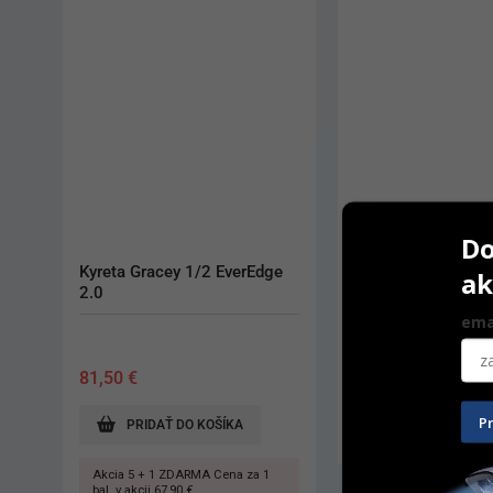
Do
Scaler 204 Silver
ak
ema
31,30
€
P
PRIDAŤ DO KOŠÍ